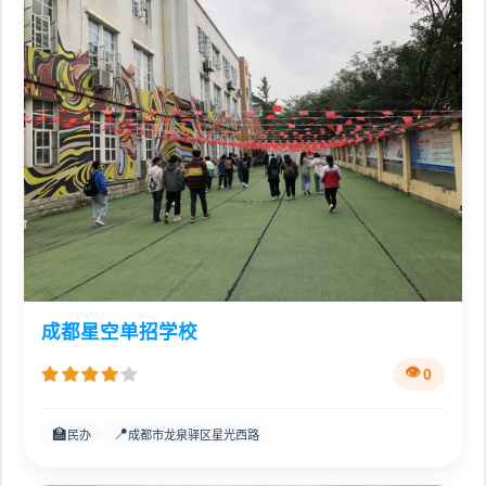
成都星空单招学校
0
🏫
📍
民办
成都市龙泉驿区星光西路