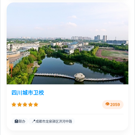
四川城市卫校
2059
🏫
📍
联办
成都市龙泉驿区洪河中路