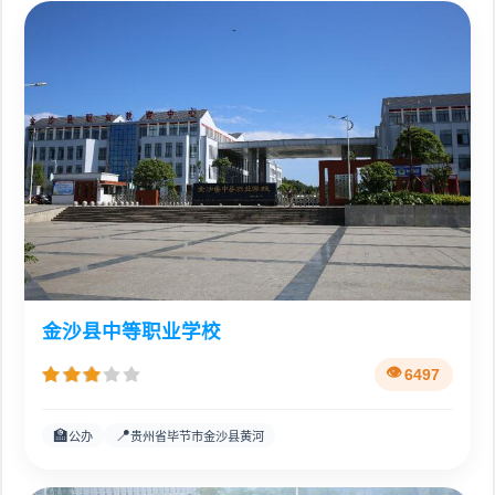
金沙县中等职业学校
6497
🏫
📍
公办
贵州省毕节市金沙县黄河