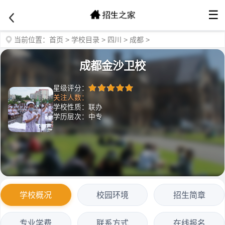
☰
当前位置：
首页
>
学校目录
>
四川
>
成都
>
成都金沙卫校
星级评分：
关注人数：
学校性质：联办
学历层次：中专
学校概况
校园环境
招生简章
专业学费
联系方式
在线报名