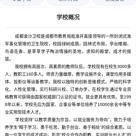
学校概况
成都金沙卫校是成都市教育局批准并直接领导的一所封闭式准
军事化管理的卫生院校，校园绿树成荫，园林式布局，亭台楼阁、
鸟语花香、是莘莘学子陶冶情操的圣地，求知的殿堂，成才的摇
篮。
我校拥有高层次、高素质的教师队伍，学校现有在校生3000多
人，教职工160多人。师资力量雄厚，教学设施齐全，课堂均用多媒
体、投影仪等设备教学。我校以独特的创新思维模式，严格的科学
化、人性化管理，实行科研兴校、订单办学，在校学生通过专业资
格教育可获得由国家权威部门认证的证书。就业更具有优势。至199
8年以来，学校先后为国家、企事业等单位培养了10000余名中等专
业实用型技术人才。
学校坚持“以教学质量为宗旨，以就业服务为导向”，致力于培
养学生“精于学习、勇于吃苦、勤于创业、善于相处”的综合素质。以
每一位学生的成才成功，彰显“校企合作办职教、实训就业出人才”的