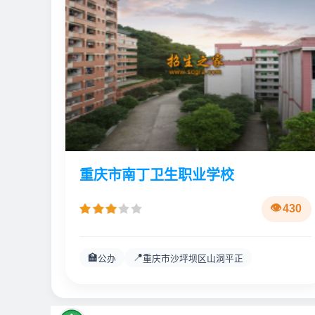
重庆市南丁卫生职业学校
430
🏫
📍
公办
重庆市沙坪坝区山洞平正