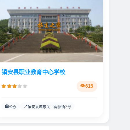
镇安县职业教育中心学校
615
🏫
📍
公办
镇安县城东关（南新街2号