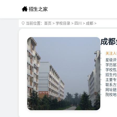
当前位置：
首页
>
学校目录
>
四川
>
成都
>
成都
关注人
星级评
学历层
学校性
招生代码
主要专
联系方式
网址链接：
院校地