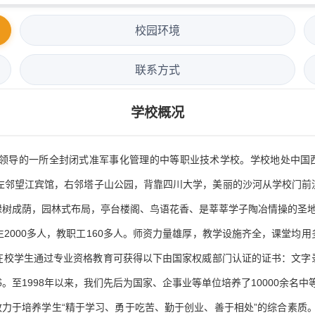
校园环境
联系方式
学校概况
领导的一所全封闭式准军事化管理的中等职业技术学校。学校地处中国西
校左邻望江宾馆，右邻塔子山公园，背靠四川大学，美丽的沙河从学校门前
绿树成荫，园林式布局，亭台楼阁、鸟语花香、是莘莘学子陶冶情操的圣
2000多人，教职工160多人。师资力量雄厚，教学设施齐全，课堂均
在校学生通过专业资格教育可获得以下由国家权威部门认证的证书：文字
至1998年以来，我们先后为国家、企事业等单位培养了10000余名中
致力于培养学生“精于学习、勇于吃苦、勤于创业、善于相处”的综合素质