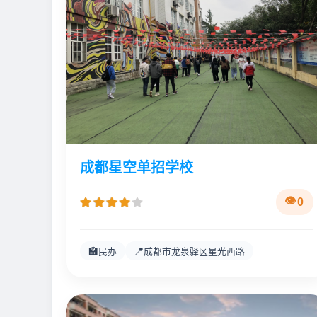
成都星空单招学校
0
🏫
📍
民办
成都市龙泉驿区星光西路