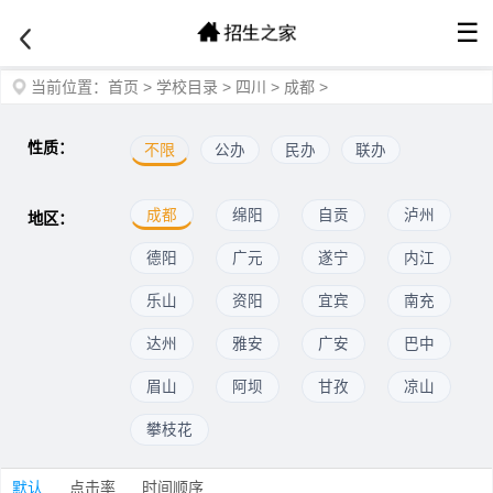
☰
当前位置：
首页
>
学校目录
>
四川
>
成都
>
性质：
不限
公办
民办
联办
成都
绵阳
自贡
泸州
地区：
德阳
广元
遂宁
内江
乐山
资阳
宜宾
南充
达州
雅安
广安
巴中
眉山
阿坝
甘孜
凉山
攀枝花
默认
点击率
时间顺序