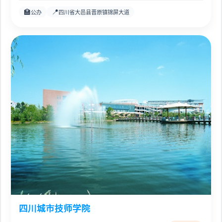
🏫
📍
公办
四川省大邑县晋原镇锦屏大道
四川城市技师学院