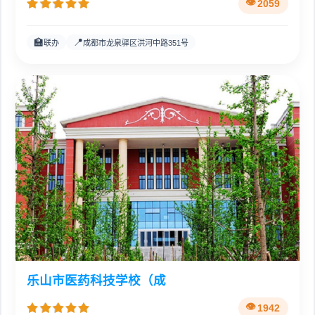
2059
🏫
📍
联办
成都市龙泉驿区洪河中路351号
乐山市医药科技学校（成
1942