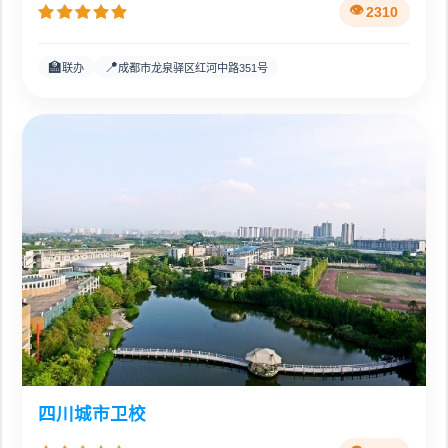
2310
🏫
📍
联办
成都市龙泉驿区红河中路351号
四川城市卫校