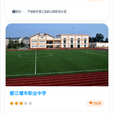
🏫
📍
联办
成都市蒲江县鹤山镇影视大道
都江堰市职业中学
2528