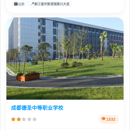
🏫
📍
公办
都江堰市聚源镇聚兴大道
成都德圣中等职业学校
1532