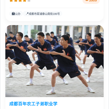
3909
🏫
📍
公办
成都市犀浦泰山南街186号
成都百年农工子弟职业学