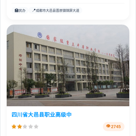
🏫
📍
民办
成都市大邑县晋原镇锦屏大道
四川省大邑县职业高级中
2745