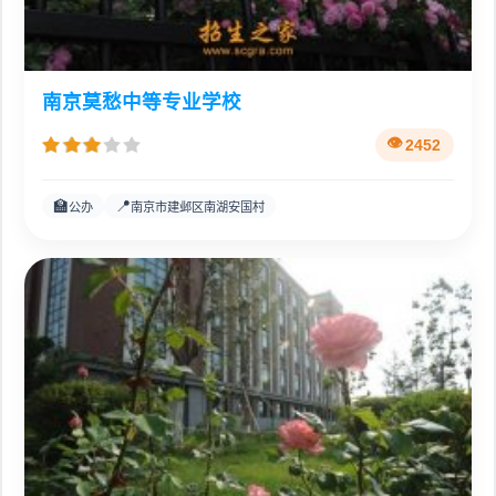
南京莫愁中等专业学校
2452
🏫
📍
公办
南京市建邺区南湖安国村