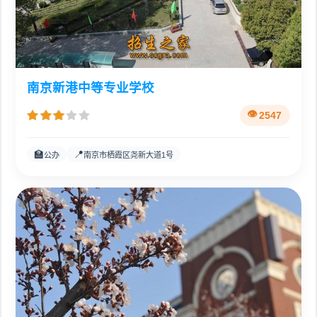
南京新港中等专业学校
2547
🏫
📍
公办
南京市栖霞区尧新大道1号