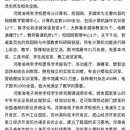
洗衣房及相关设施。
河南省商务学校建有以计算机、校园网、多媒体为主要内容的
网络教学管理中心，计算机总数1000余台，包括计算机操作实训室
12个，数字化和多媒体语音室4个，大屏幕多媒体教室35个，电教
演播厅1个，教师备课机房1个，校园网管理中心1个，主干千兆、到
桌面百兆的校园网与中国教育科研网联接，所有计算机均能进行网
上阅览、教学、管理和信息交流。图书馆藏书21万余册，有基本书
库、工具书库、学生阅览室、教工阅览室等。
河南省商务学校建有学术报告厅、多功能厅、演播室、塑胶运
动场和综合训练馆。拥有独立的实验实训楼，有会计模拟实训室、
营销模拟实训室等。图书馆藏书21万册，各种期刊杂志450种，电
子图书1000余盘，极大地满足了教学的需要。
河南省电子商务学校学生修完期满成绩合格，颁发国家承认的
中专毕业证和就业报到证。经培训合格，还可取得劳动部门颁发的
全国通用的职业资格证书。河南省电子商务学校依托上海浦东工业
开发区、苏州工业园区、苏州高科技术开发区、昆山经济开发区和
吴江经济开发区内诸多名优企业，建立了稳固的实习基地。河南省
电子商务学校与上海英华达科技集团、深圳富士康科技术集团、郑