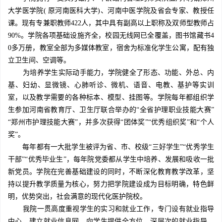
大学医学院( 原河南医科大学)、河南中医学院及省会专家、教授任
课。现有专兼职教师422人，其中具有副高以上职称及双师型教师占
90%。学院各项基础设施齐全，校园无线网已全覆盖，图书馆藏书4
0多万册，教室全部为多媒体教室，宿舍为标准化学生公寓，配有独
立卫生间、空调等。
为培养学生实际动手能力，学院健全了形态、功能、外总、内
基、妇幼、显微镜、心肺听诊、微机、语音、电教、基护等实训
室，以及教学需要的各种标本、模型、挂图等。学院每年都组织学
生参加河南省教育厅、卫生厅联合举办的“全省护理职业技能大赛”
“郑州市护理技能大赛”，并多次获得“团体奖”“优秀组织奖”和“个人
奖”。
每年都有一大批学生被评为省、市、校级“三好学生”“优秀学生
干部”“优秀毕业生”，每年院党委都从学生中培养、发展和吸收一批
新党员。学院在完善基础建设的同时，不断深化教育教学改革，坚
持以提升教学质量为核心，努力把学院建设成为目标明确，特色鲜
明，优势突出，社会满意的现代化医护院校。
我院一贯高度重视学生的实习和就业工作，专门设有就业指导
中心，建立就业信息网，向学生提供全方位、深层次的就业指导、