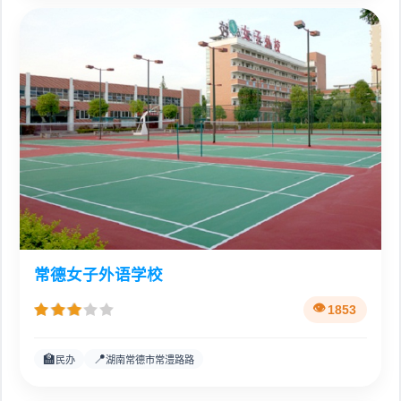
常德女子外语学校
1853
🏫
📍
民办
湖南常德市常澧路路