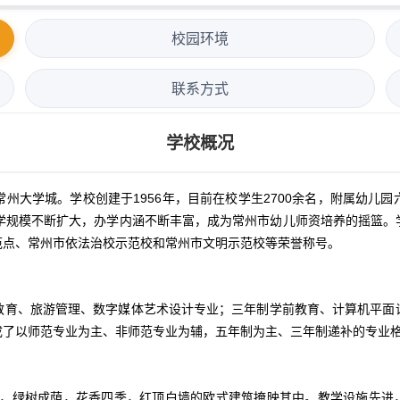
校园环境
联系方式
学校概况
州大学城。学校创建于1956年，目前在校学生2700余名，附属幼儿
办学规模不断扩大，办学内涵不断丰富，成为常州市幼儿师资培养的摇篮。
范点、常州市依法治校示范校和常州市文明示范校等荣誉称号。
教育、旅游管理、数字媒体艺术设计专业；三年制学前教育、计算机平面
成了以师范专业为主、非师范专业为辅，五年制为主、三年制递补的专业
美，绿树成荫，花香四季，红顶白墙的欧式建筑掩映其中。教学设施先进，