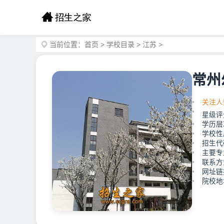
当前位置：
首页
>
学校目录
>
江苏
>
常州
关注人
星级评
学历层
学校性
招生代
主要专
联系方式
网址链接：
院校地