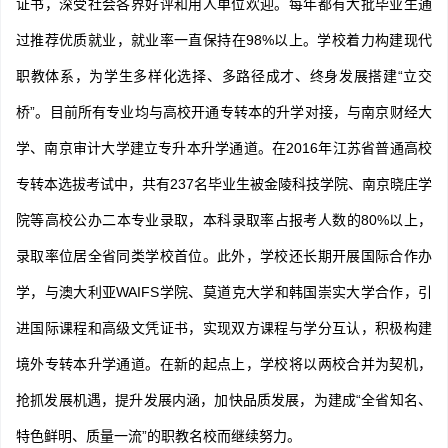
证书，深受社会各界好评和用人单位欢迎。每年都有大批毕业生通
过推荐优质就业，就业率一直保持在98%以上。学校着力构建现代
职教体系，为学生多样化选择、多路径成才、终身发展搭建“立交
桥”。目前所有专业均与高校开通专转本的升学对接，与南京财经大
学、南京审计大学建立专升本升学通道。在2016年江苏省普通高校
专转本选拔考试中，共有237名毕业生被金陵科技学院、南京晓庄学
院等高校公办二本专业录取，本科录取率占报考人数的80%以上，
录取率位居全省同类学校首位。此外，学校还长期开展国际合作办
学，与澳大利亚WAIFS学院、莫道克大学和韩国崇实大学合作，引
进国际课程和高级文凭证书，实现双方课程与学分互认，积极构建
境外专转本升学通道。在新的起点上，学校将以两校合并为契机，
抢抓发展机遇，提升发展内涵，加快品质发展，为建成“全省知名、
特色鲜明、质量一流”的职教名校而继续努力。