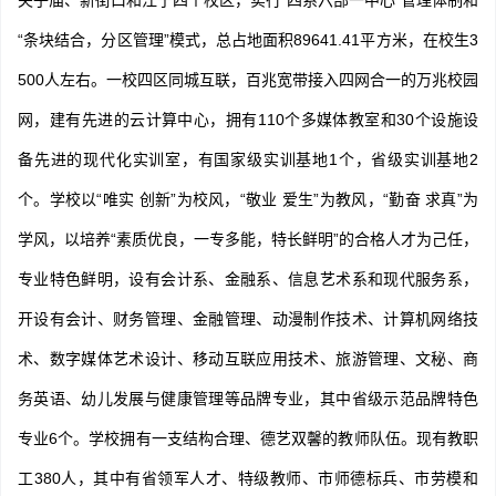
夫子庙、新街口和江宁四个校区，实行“四系六部一中心”管理体制和
“条块结合，分区管理”模式，总占地面积89641.41平方米，在校生3
500人左右。一校四区同城互联，百兆宽带接入四网合一的万兆校园
网，建有先进的云计算中心，拥有110个多媒体教室和30个设施设
备先进的现代化实训室，有国家级实训基地1个，省级实训基地2
个。学校以“唯实 创新”为校风，“敬业 爱生”为教风，“勤奋 求真”为
学风，以培养“素质优良，一专多能，特长鲜明”的合格人才为己任，
专业特色鲜明，设有会计系、金融系、信息艺术系和现代服务系，
开设有会计、财务管理、金融管理、动漫制作技术、计算机网络技
术、数字媒体艺术设计、移动互联应用技术、旅游管理、文秘、商
务英语、幼儿发展与健康管理等品牌专业，其中省级示范品牌特色
专业6个。学校拥有一支结构合理、德艺双馨的教师队伍。现有教职
工380人，其中有省领军人才、特级教师、市师德标兵、市劳模和