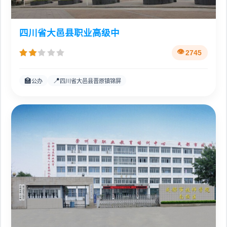
四川省大邑县职业高级中
2745
🏫
📍
公办
四川省大邑县晋原镇锦屏