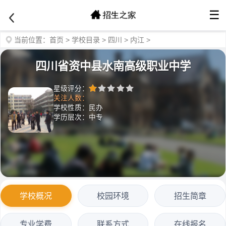
☰
当前位置：
首页
>
学校目录
>
四川
>
内江
>
四川省资中县水南高级职业中学
星级评分：
关注人数：
学校性质：民办
学历层次：中专
学校概况
校园环境
招生简章
专业学费
联系方式
在线报名