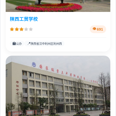
陕西工贸学校
691
🏫
📍
公办
陕西省汉中利州区利州西