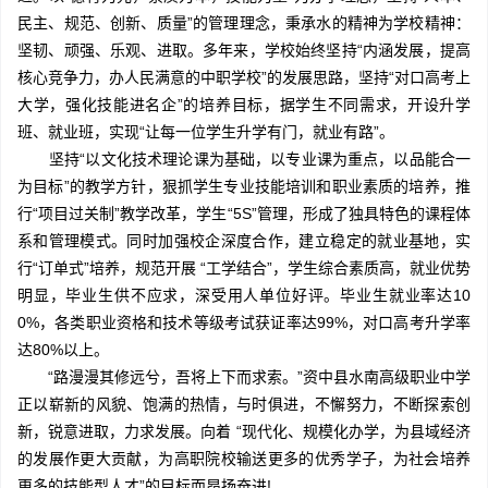
民主、规范、创新、质量”的管理理念，秉承水的精神为学校精神：
坚韧、顽强、乐观、进取。多年来，学校始终坚持“内涵发展，提高
核心竞争力，办人民满意的中职学校”的发展思路，坚持“对口高考上
大学，强化技能进名企”的培养目标，据学生不同需求，开设升学
班、就业班，实现“让每一位学生升学有门，就业有路”。
坚持“以文化技术理论课为基础，以专业课为重点，以品能合一
为目标”的教学方针，狠抓学生专业技能培训和职业素质的培养，推
行“项目过关制”教学改革，学生“5S”管理，形成了独具特色的课程体
系和管理模式。同时加强校企深度合作，建立稳定的就业基地，实
行“订单式”培养，规范开展 “工学结合”，学生综合素质高，就业优势
明显，毕业生供不应求，深受用人单位好评。毕业生就业率达10
0%，各类职业资格和技术等级考试获证率达99%，对口高考升学率
达80%以上。
“路漫漫其修远兮，吾将上下而求索。”资中县水南高级职业中学
正以崭新的风貌、饱满的热情，与时俱进，不懈努力，不断探索创
新，锐意进取，力求发展。向着 “现代化、规模化办学，为县域经济
的发展作更大贡献，为高职院校输送更多的优秀学子，为社会培养
更多的技能型人才”的目标而昂扬奋进!