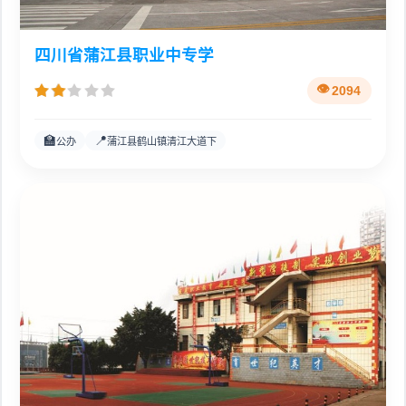
四川省蒲江县职业中专学
2094
🏫
📍
公办
蒲江县鹤山镇清江大道下