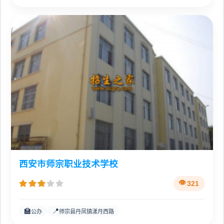
西安市师宗职业技术学校
321
🏫
📍
公办
师宗县丹凤镇漾月西路