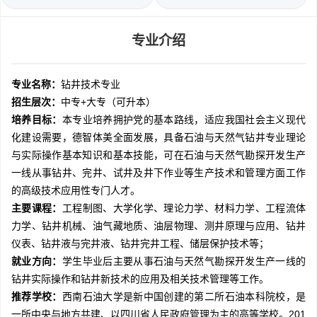
专业介绍
专业名称：
钻井技术专业
招生层次：
中专+大专（可升本）
培养目标：
本专业培养拥护党的基本路线，适应我国社会主义现代
化建设需要，德智体美全面发展，具备石油与天然气钻井专业理论
与实际操作基本知识和基本技能，可在石油与天然气勘探开发生产
一线从事钻井、完井、试井及井下作业等生产技术和管理方面工作
的高级技术应用性专门人才。
主要课程：
工程制图、大学化学、理论力学、材料力学、工程流体
力学、钻井机械、油气藏地质、油层物理、测井原理与应用、钻井
仪表、钻井液与完井液、钻井完井工程、储层保护技术等；
就业方向：
学生毕业后主要从事石油与天然气勘探开发生产一线的
钻井实际操作和钻井新技术的应用及相关技术管理等工作。
推荐学校：
西南石油大学是新中国创建的第二所石油本科院校，是
一所中央与地方共建、以四川省人民政府管理为主的高等学校。201