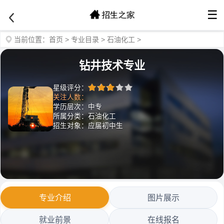
☰
当前位置：
首页
>
专业目录
>
石油化工
>
钻井技术专业
星级评分：
关注人数：
学历层次：中专
所属分类：石油化工
招生对象：应届初中生
专业介绍
图片展示
就业前景
在线报名