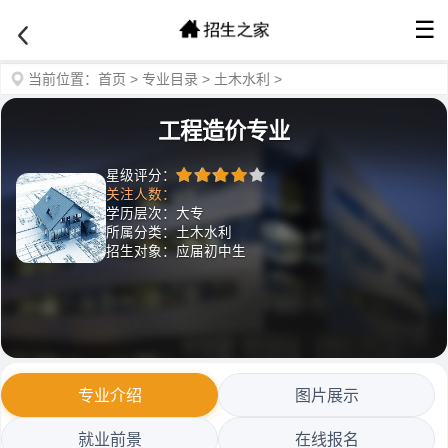
☰
当前位置：
首页
>
专业目录
>
土木水利
>
工程造价专业
星级评分：
关注人数：
学历层次：大专
所属分类：土木水利
招生对象：应届初中生
专业介绍
图片展示
就业前景
在线报名