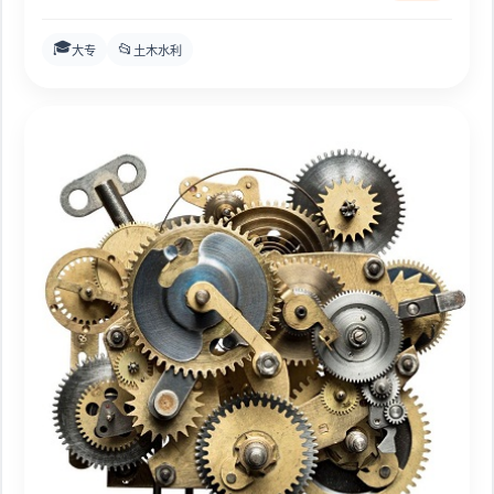
🎓
📂
大专
土木水利