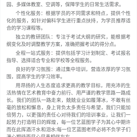
园、多媒体教室、空调等，保障学生的日常生活需求。
个性化服务：根据学员的不同需求和特点，提供个性
化的服务，如针对偏科学生进行重点扶持，为学员推荐适
合的学习课程等。
独立的教研团队：专注于考试大纲的研究，能根据考
纲变化及时调整教学方案，准确把握考试的得分点。
全程一站式服务：提供包括学习计划制定、考试报名
指导、选择适合专业和学校等全程服务。
良好的学习氛围：通过集中培训，营造浓厚的学习氛
围，提高学生的学习效率。
用昂扬的人生态度追求更高的教学目标，用充沛的生
活热情在艺术教育中奋力前行、用严谨的教学思路一路成
长。我们的团队一路走来，兢兢业业如履薄冰，不敢有丝
毫的放松和懈息，身上背负太多责任与希望，我们只能加
倍努力，以更强的责任心对待我们的培训事业，让我们一
起努力打造明日的辉煌，每一位艺蓝图学子为其心中期许
而在此挥酒汗水和泪水:每一位艺蓝图老师必将不负学子们
满心期待而尽心尽责相伴左右。