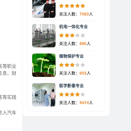
关注人数：
7583
人
机电一体化专业
关注人数：
890
人
植物保护专业
高等职业
信息、财
关注人数：
653
人
医学影像专业
练等实践
关注人数：
9474
人
进入汽车