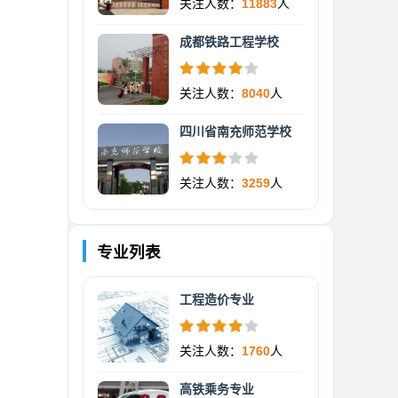
关注人数：
11883
人
成都铁路工程学校
关注人数：
8040
人
四川省南充师范学校
关注人数：
3259
人
专业列表
工程造价专业
关注人数：
1760
人
高铁乘务专业