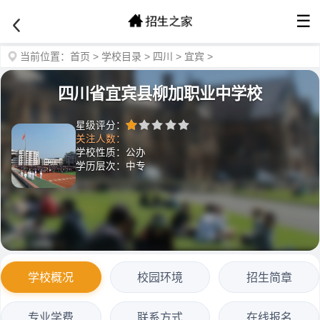
☰
当前位置：
首页
>
学校目录
>
四川
>
宜宾
>
四川省宜宾县柳加职业中学校
星级评分：
关注人数：
学校性质：公办
学历层次：中专
学校概况
校园环境
招生简章
专业学费
联系方式
在线报名