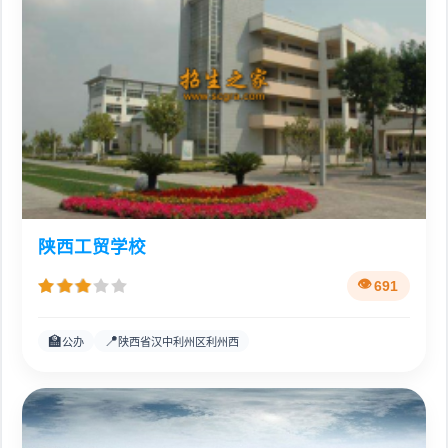
陕西工贸学校
691
🏫
📍
公办
陕西省汉中利州区利州西