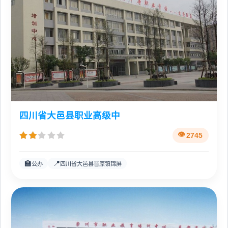
四川省大邑县职业高级中
2745
🏫
📍
公办
四川省大邑县晋原镇锦屏