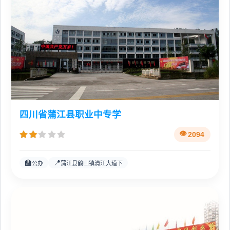
四川省蒲江县职业中专学
2094
🏫
📍
公办
蒲江县鹤山镇清江大道下