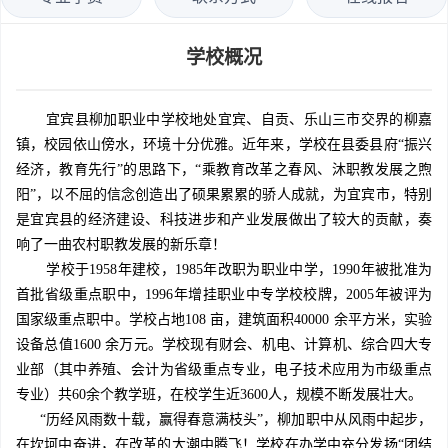
学校概况
宜宾县柳加职业中学校地处宜宾、自贡、乐山三市交界的柳嘉
镇，校园依山傍水，环境十分优雅。近年来，学校在县委县府“振兴
经济，教育先行”的思路下，“乘教育改革之春风、沐职教发展之煦
阳”，以不屈的信念创造出了硕果累累的骄人成就，为宜宾市，特别
是宜宾县的经济建设、科技进步和产业发展做出了较大的贡献，奏
响了一曲农村职教发展的新乐章！
学校于1958年建校，1985年改职为职业中学，1990年被批准为
首批省级重点职中，1996年增挂职业中专学校校牌，2005年被评为
国家级重点职中。学校占地108 亩，建筑面积40000 余平方米，实验
设备总值1600 余万元。学校现有财会、机电、计算机、综合四大专
业部（其中养殖、会计为省级重点专业，电子技术应用为市级重点
专业）共60余个教学班，在校学生近3600人，规模不断发展壮大。
“历经风雨数十载，赢得春意满枝头”，柳加职中从风雨中起步，
在坎坷中奋进，在改革的大潮中腾飞！学校在办学中充分发扬“团结