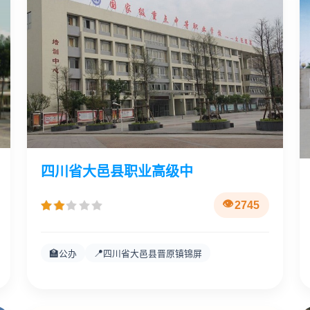
四川省大邑县职业高级中
2745
🏫
📍
公办
四川省大邑县晋原镇锦屏