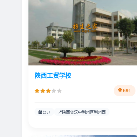
陕西工贸学校
691
🏫
📍
公办
陕西省汉中利州区利州西