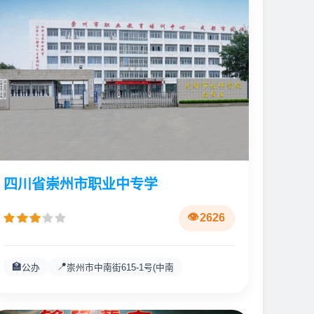
四川省崇州市职业中专学
2626
🏫
📍
公办
崇州市中南街615-1号(中南