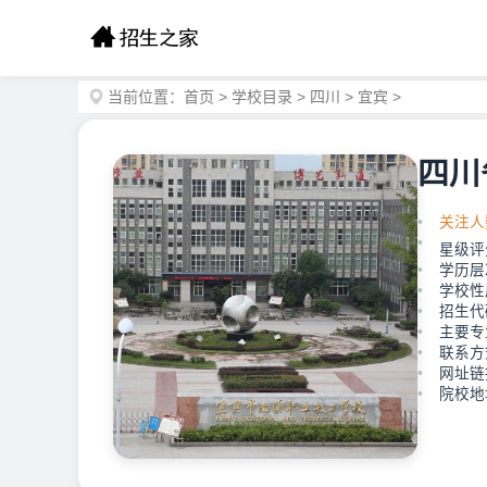
当前位置：
首页
>
学校目录
>
四川
>
宜宾
>
四川
关注人
星级评
学历层
学校性
招生代码
主要专
联系方式
网址链接：
院校地