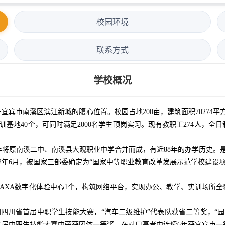
校园环境
联系方式
学校概况
南溪区滨江新城的腹心位置。校园占地200亩，建筑面积70274平方米，
建实训基地40个，可同时满足2000名学生顶岗实习。现有教职工274人，全日
02年将原南溪二中、南溪县大观职业中学合并而成，有近88年的办学历史。
2年6月，被国家三部委确定为“国家中等职业教育改革发展示范学校建设
、CAXA数字化体验中心1个，构筑网络平台，实现办公、教学、实训场所
参加四川省首届中职学生技能大赛，“汽车二级维护”代表队获省二等奖，“
届中职生技能大赛中荣获团体一等奖。在对口高考中连续6年获宜宾市一等