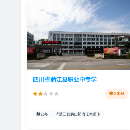
四川省蒲江县职业中专学
2094
🏫
📍
公办
蒲江县鹤山镇清江大道下