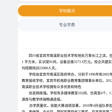
学校概况
专业学费
四川省宜宾市南溪职业技术学校地处万里长江之滨，在宜宾市
1 平方米，实训室81间，设备总值3273.9万元。校企共
均短期培训25000人天。
学校由宜宾市南溪区政府举办，分别于1996年和20
教育接收学校、宜宾市机电职业教育集团理事长单位。201
南溪职业技术学校拥有众多优势和特色
信息网络强。学校有多媒体教室102间、仿真室4个
源库与教学终端畅通连接。
办学质量优。技能大赛成绩显著。2010年4月组队
中，姜继强、余业华、郭时军等获省三等奖。在宜宾市第二