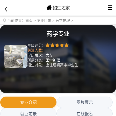
☰
当前位置：
首页
>
专业目录
>
医学护理
>
药学专业
星级评分：
关注人数：
学历层次：大专
所属分类：医学护理
招生对象：应往届初高中毕业生
专业介绍
图片展示
就业前景
在线报名