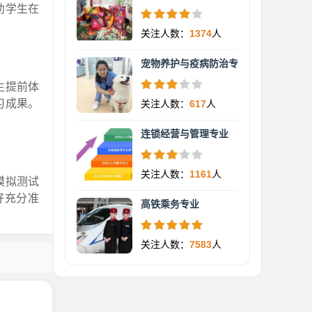
助学生在
关注人数：
1374
人
宠物养护与疫病防治专
生提前体
习成果。
关注人数：
617
人
连锁经营与管理专业
关注人数：
1161
人
模拟测试
好充分准
高铁乘务专业
关注人数：
7583
人