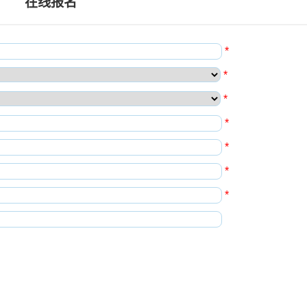
在线报名
*
*
*
*
*
*
*