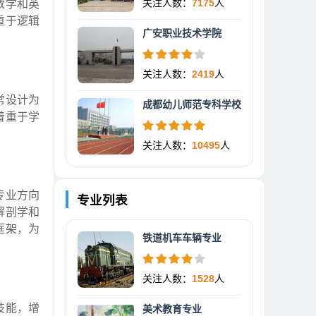
关注人数：
7175
人
数学和英
重于逻辑
广安职业技术学院
关注人数：
2419
人
常设计为
成都幼儿师范专科学校
着重于学
关注人数：
10495
人
专业方向
专业列表
解剖学和
框架，为
铁道机车车辆专业
关注人数：
1528
人
技能，增
美术教育专业