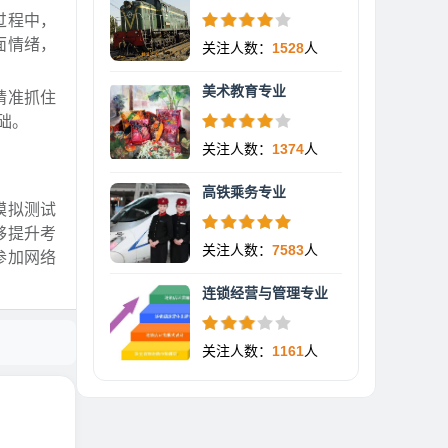
过程中，
面情绪，
关注人数：
1528
人
美术教育专业
精准抓住
础。
关注人数：
1374
人
高铁乘务专业
模拟测试
够提升考
关注人数：
7583
人
参加网络
连锁经营与管理专业
关注人数：
1161
人