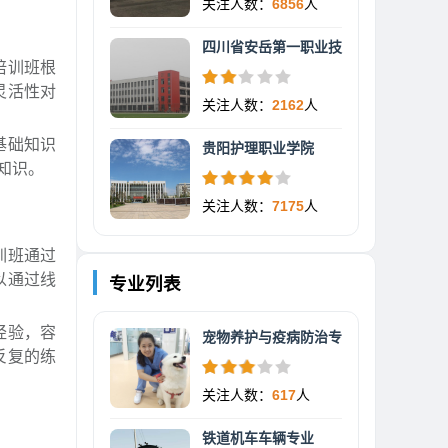
关注人数：
6856
人
四川省安岳第一职业技
培训班根
灵活性对
关注人数：
2162
人
基础知识
贵阳护理职业学院
知识。
关注人数：
7175
人
训班通过
以通过线
专业列表
经验，容
宠物养护与疫病防治专
反复的练
关注人数：
617
人
铁道机车车辆专业