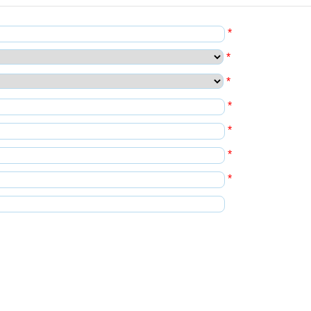
*
*
*
*
*
*
*