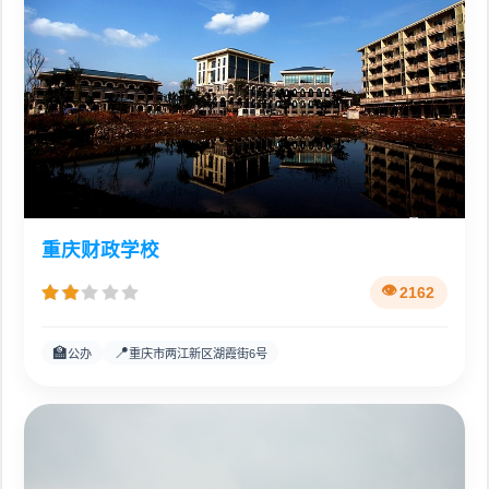
重庆财政学校
2162
🏫
📍
公办
重庆市两江新区湖霞街6号