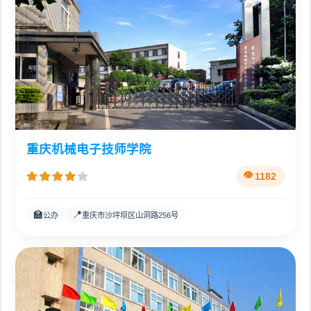
重庆机械电子技师学院
1182
🏫
📍
公办
重庆市沙坪坝区山洞路256号