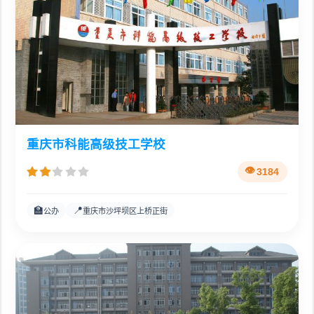
重庆市科能高级技工学校
3184
🏫
📍
公办
重庆市沙坪坝区上桥正街