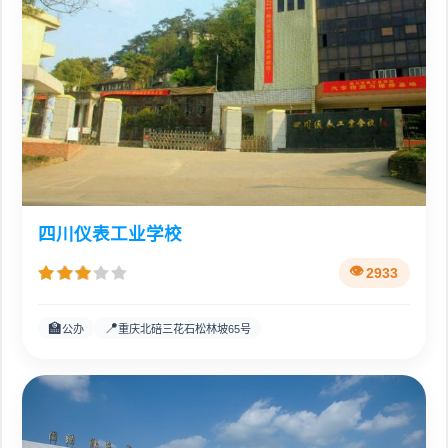
四川仪表工业学校
2933
🏫
📍
公办
重庆北碚三花石松林坡65号