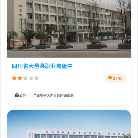
四川省大邑县职业高级中
2745
🏫
📍
公办
四川省大邑县晋原镇锦屏