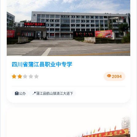
四川省蒲江县职业中专学
2094
🏫
📍
公办
蒲江县鹤山镇清江大道下