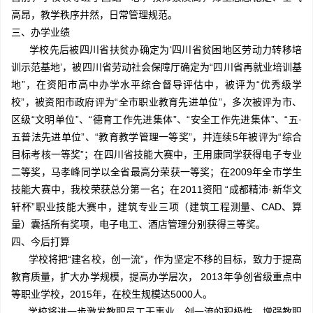
高昂，教学秩序井然，日常管理规范。
三、办学业绩
学校先后被四川省扶贫办确定为‘四川省贫困地区劳动力转移培
训示范基地’，被四川省劳动社会保障厅确定为“四川省再就业培训基
地”，在资阳市高中办学水平综合督导评估中，被评为“优秀级学
校”，被资阳市政府评为“全市职业教育先进单位”，多次被评为市、
区级“文明单位”、“德育工作先进集体”、“安全工作先进集体”、“五·
五普法先进单位”、“教育教学管理一等奖”，并连续5年被评为“综合
目标考核一等奖”；在四川省技能大赛中，王用康同学获得电子专业
二等奖，马孝峰同学以全省最高分荣获一等奖；在2009年全市学生
技能大赛中，我校荣获总分第一名；在2011资阳 “成都精沛·新华文
轩杯”职业技能大赛中，建筑专业三项（建筑工程测量、CAD、算
量）囊括所有奖项，电子电工、酒店管理分别获得三等奖。
四、今后打算
学校将把“建名校，创一流”，作为坚定不移的目标，致力于提高
教育质量，扩大办学规模，提高办学层次， 2013年争创省级重点中
等职业学校，2015年，在校生规模达5000人。
学校将进一步激发教职员工干事业、创一流的积极性，增强教职