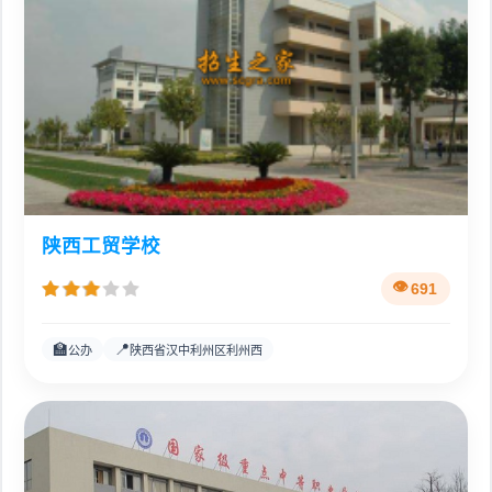
陕西工贸学校
691
🏫
📍
公办
陕西省汉中利州区利州西