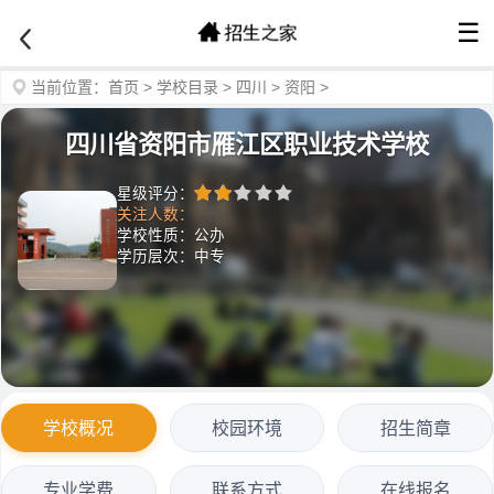
☰
当前位置：
首页
>
学校目录
>
四川
>
资阳
>
四川省资阳市雁江区职业技术学校
星级评分：
关注人数：
学校性质：公办
学历层次：中专
学校概况
校园环境
招生简章
专业学费
联系方式
在线报名