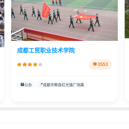
成都工贸职业技术学院
3553
🏫
📍
公办
成都市郫县红光镇广场路