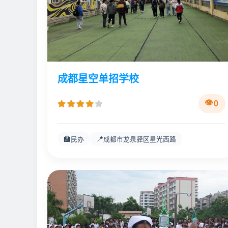
成都星空单招学校
0
🏫
📍
民办
成都市龙泉驿区星光西路