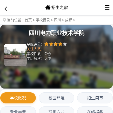
☰
当前位置：
首页
>
学校目录
>
四川
>
成都
>
四川电力职业技术学院
星级评分：
关注人数：
学校性质：公办
学历层次：大专
学校概况
校园环境
招生简章
专业学费
联系方式
在线报名