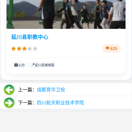
延川县职教中心
625
🏫
📍
公办
延川县塘坡路
上一篇：
成都育华卫校
下一篇：
四川航天职业技术学院