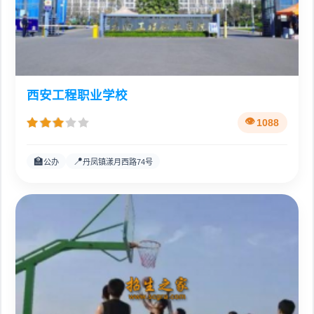
西安工程职业学校
1088
🏫
📍
公办
丹凤镇漾月西路74号