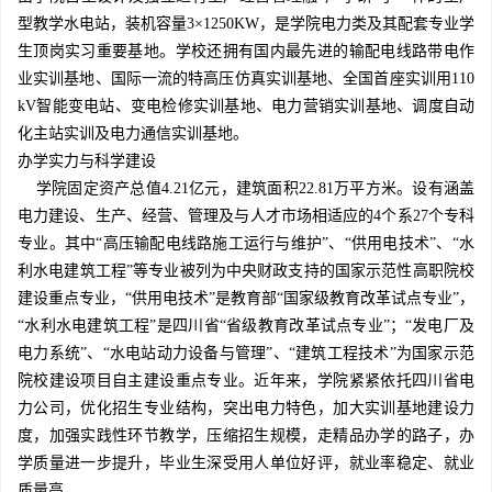
型教学水电站，装机容量3×1250KW，是学院电力类及其配套专业学
生顶岗实习重要基地。学校还拥有国内最先进的输配电线路带电作
业实训基地、国际一流的特高压仿真实训基地、全国首座实训用110
kV智能变电站、变电检修实训基地、电力营销实训基地、调度自动
化主站实训及电力通信实训基地。
办学实力与科学建设
学院固定资产总值4.21亿元，建筑面积22.81万平方米。设有涵盖
电力建设、生产、经营、管理及与人才市场相适应的4个系27个专科
专业。其中“高压输配电线路施工运行与维护”、“供用电技术”、“水
利水电建筑工程”等专业被列为中央财政支持的国家示范性高职院校
建设重点专业，“供用电技术”是教育部“国家级教育改革试点专业”，
“水利水电建筑工程”是四川省“省级教育改革试点专业”；“发电厂及
电力系统”、“水电站动力设备与管理”、“建筑工程技术”为国家示范
院校建设项目自主建设重点专业。近年来，学院紧紧依托四川省电
力公司，优化招生专业结构，突出电力特色，加大实训基地建设力
度，加强实践性环节教学，压缩招生规模，走精品办学的路子，办
学质量进一步提升，毕业生深受用人单位好评，就业率稳定、就业
质量高。