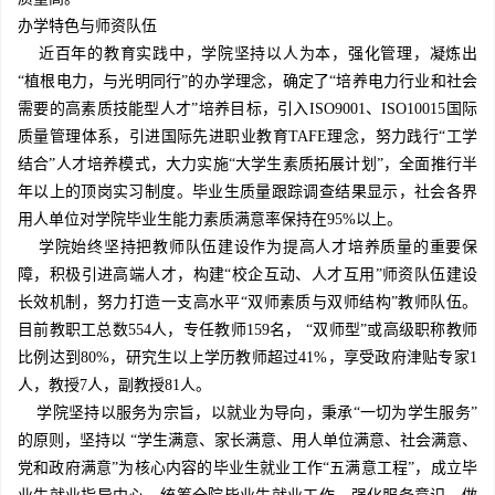
办学特色与师资队伍
近百年的教育实践中，学院坚持以人为本，强化管理，凝炼出
“植根电力，与光明同行”的办学理念，确定了“培养电力行业和社会
需要的高素质技能型人才”培养目标，引入ISO9001、ISO10015国际
质量管理体系，引进国际先进职业教育TAFE理念，努力践行“工学
结合”人才培养模式，大力实施“大学生素质拓展计划”，全面推行半
年以上的顶岗实习制度。毕业生质量跟踪调查结果显示，社会各界
用人单位对学院毕业生能力素质满意率保持在95%以上。
学院始终坚持把教师队伍建设作为提高人才培养质量的重要保
障，积极引进高端人才，构建“校企互动、人才互用”师资队伍建设
长效机制，努力打造一支高水平“双师素质与双师结构”教师队伍。
目前教职工总数554人，专任教师159名， “双师型”或高级职称教师
比例达到80%，研究生以上学历教师超过41%，享受政府津贴专家1
人，教授7人，副教授81人。
学院坚持以服务为宗旨，以就业为导向，秉承“一切为学生服务”
的原则，坚持以 “学生满意、家长满意、用人单位满意、社会满意、
党和政府满意”为核心内容的毕业生就业工作“五满意工程”，成立毕