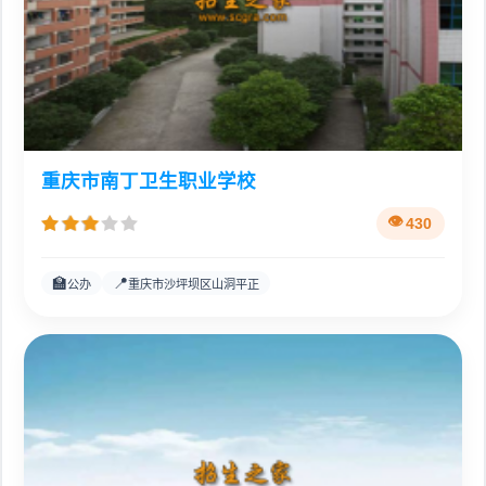
重庆市南丁卫生职业学校
430
🏫
📍
公办
重庆市沙坪坝区山洞平正