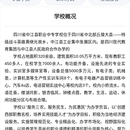
学校概况
四川省中江县职业中专学校位于四川省中北部丘陵大县——特
级战斗英雄黄继光故乡，中江县工业集中发展区内。是四川现代教
育集团与中江县人民政府合作办学的
学校占地面积320余亩，建筑面积10.05万平方米，现有教职工
450多人，在校学生7000余人。有功能齐备，设施先进的专业实
验、实训室多媒体室等，设备总值5000多万元，有电子类，机械
类，计算机类等生产性实训车间8个，有电子电器产品营销训练中
心，汽车4s店，电话营销实战中心等校内店3个。校内小桥流水，鸟
语花香，楼湖共影，银杏临风，钟楼点霞，教学，生活，运动，休
闲功能分区与布局合理。
学校以“服务三农，服务民生，为民惠民”为办学宗旨，以“创建
西部职教名校，培养实用技能人才”为办学目标，积极为当地经济建
设服务。实施管理规范化、专业精品化、办学市场化、视野国际化
战略，以培养学生高尚的职业道德和精湛的职业技能为核心，努力