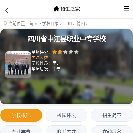
☰
当前位置：
首页
>
学校目录
>
四川
>
德阳
>
四川省中江县职业中专学校
星级评分：
关注人数：
学校性质：民办
学历层次：中专
学校概况
校园环境
招生简章
专业学费
联系方式
在线报名