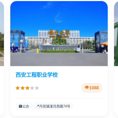
西安工程职业学校
1088
🏫
📍
公办
丹凤镇漾月西路74号