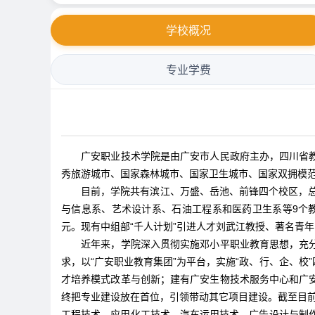
学校概况
专业学费
广安职业技术学院是由广安市人民政府主办，四川省教
秀旅游城市、国家森林城市、国家卫生城市、国家双拥模
目前，学院共有滨江、万盛、岳池、前锋四个校区，总占地
与信息系、艺术设计系、石油工程系和医药卫生系等9个教
元。现有中组部“千人计划”引进人才刘武江教授、著名青年
近年来，学院深入贯彻实施邓小平职业教育思想，充分
求，以“广安职业教育集团”为平台，实施“政、行、企、
才培养模式改革与创新；建有广安生物技术服务中心和广安
终把专业建设放在首位，引领带动其它项目建设。截至目
工程技术、应用化工技术、汽车运用技术、广告设计与制