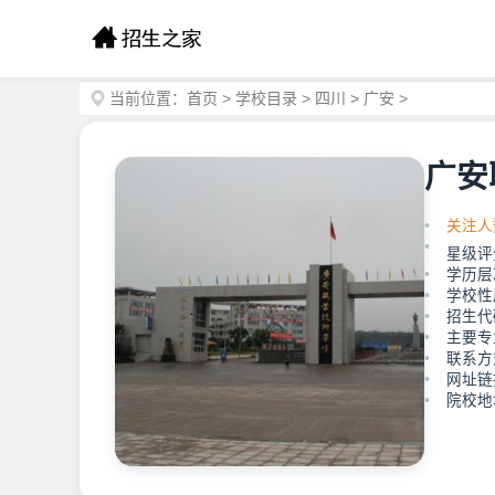
当前位置：
首页
>
学校目录
>
四川
>
广安
>
广安
关注人
星级评
学历层
学校性
招生代码
主要专
联系方式
网址链接：
院校地