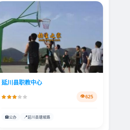
延川县职教中心
625
🏫
📍
公办
延川县塘坡路