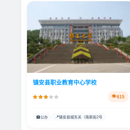
镇安县职业教育中心学校
615
🏫
📍
公办
镇安县城东关（南新街2号