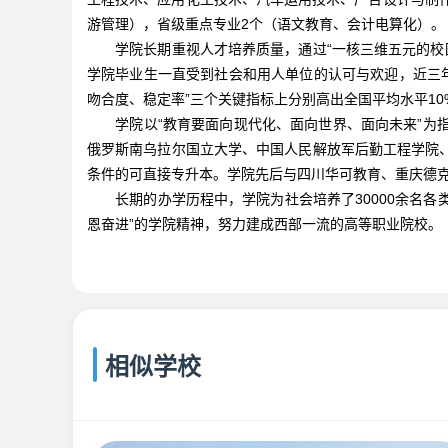
游管理），省级重点专业2个（语文教育、会计电算化）。
学院长期重视人才培养质量，通过“一核三维五元的校园
学院毕业生一直受到社会和用人单位的认可与欢迎，近三年
吻合度、稳定率”三个关键指标上分别高出全国平均水平10%
学院以“教育要面向现代化、面向世界、面向未来”为指
俄罗斯南乌拉尔国立大学、中国人民解放军后勤工程学院
条件的可直接专升本。学院先后与四川华可教育、重庆德
长期的办学历程中，学院为社会培养了30000余名各类
恩奋进”的学院精神，努力建成西部一流的高等职业院校。
相似学校