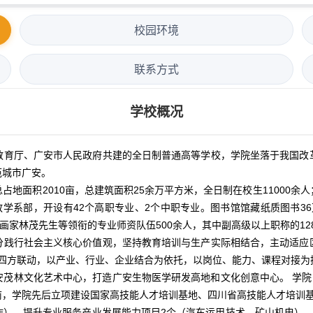
校园环境
联系方式
学校概况
育厅、广安市人民政府共建的全日制普通高等学校，学院坐落于我国改革
范城市广安。
面积2010亩，总建筑面积25余万平方米，全日制在校生11000余
学系部，开设有42个高职专业、2个中职专业。图书馆馆藏纸质图书36万
画家林茂先生等领衔的专业师资队伍500余人，其中副高级以上职称的12
践行社会主义核心价值观，坚持教育培训与生产实际相结合，主动适应区
校”四方联动，以产业、行业、企业结合为依托，以岗位、能力、课程对接
茂林文化艺术中心，打造广安生物医学研发高地和文化创意中心。 学院
前，学院先后立项建设国家高技能人才培训基地、四川省高技能人才培训基
作），提升专业服务产业发展能力项目2个（汽车运用技术、矿山机电），