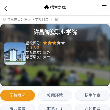
☰
当前位置：
首页
>
学校目录
>
河南
>
许昌陶瓷职业学院
星级评分：
关注人数：
学校性质：民办
学历层次：大专
学校概况
校园环境
招生简章
专业学费
联系方式
在线报名