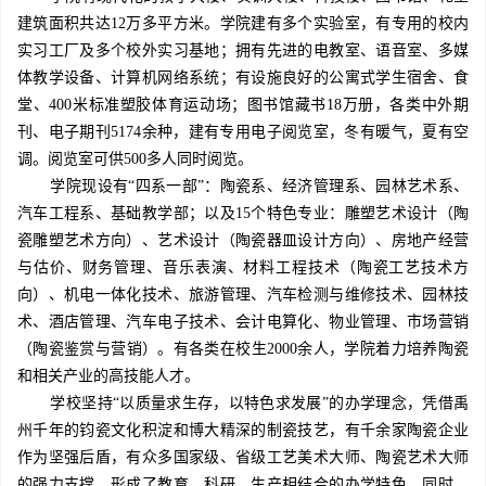
建筑面积共达12万多平方米。学院建有多个实验室，有专用的校内
实习工厂及多个校外实习基地；拥有先进的电教室、语音室、多媒
体教学设备、计算机网络系统；有设施良好的公寓式学生宿舍、食
堂、400米标准塑胶体育运动场；图书馆藏书18万册，各类中外期
刊、电子期刊5174余种，建有专用电子阅览室，冬有暖气，夏有空
调。阅览室可供500多人同时阅览。
学院现设有“四系一部”：陶瓷系、经济管理系、园林艺术系、
汽车工程系、基础教学部；以及15个特色专业：雕塑艺术设计（陶
瓷雕塑艺术方向）、艺术设计（陶瓷器皿设计方向）、房地产经营
与估价、财务管理、音乐表演、材料工程技术（陶瓷工艺技术方
向）、机电一体化技术、旅游管理、汽车检测与维修技术、园林技
术、酒店管理、汽车电子技术、会计电算化、物业管理、市场营销
（陶瓷鉴赏与营销）。有各类在校生2000余人，学院着力培养陶瓷
和相关产业的高技能人才。
学校坚持“以质量求生存，以特色求发展”的办学理念，凭借禹
州千年的钧瓷文化积淀和博大精深的制瓷技艺，有千余家陶瓷企业
作为坚强后盾，有众多国家级、省级工艺美术大师、陶瓷艺术大师
的强力支撑，形成了教育、科研、生产相结合的办学特色。同时，