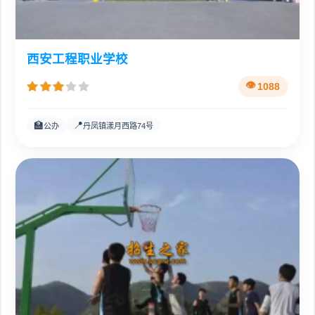
西安工程职业学校
1088
🏫
📍
公办
丹凤镇漾月西路74号