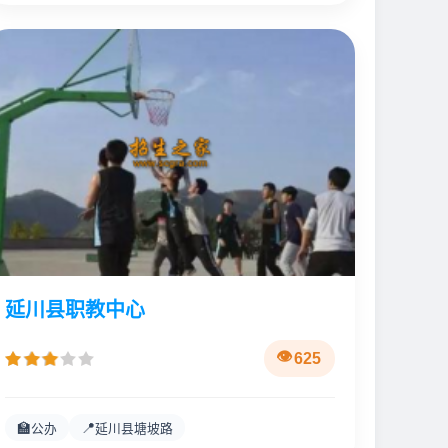
延川县职教中心
625
🏫
📍
公办
延川县塘坡路