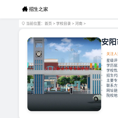
当前位置：
首页
>
学校目录
>
河南
>
安阳
关注人
星级评
学历层
学校性
招生代
主要专
联系方式
网址链接：
院校地