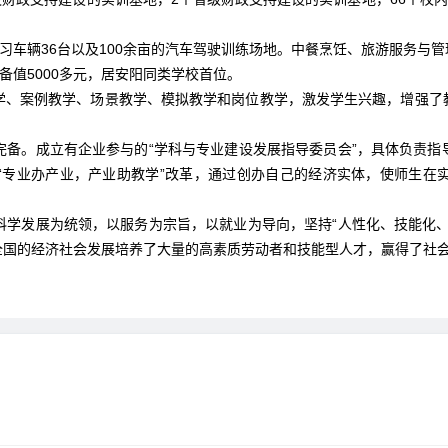
实习车辆36台以及100余亩的汽车驾驶训练场地。中餐烹饪、旅游服务与
备值5000多元，居安阳同类学校首位。
学、案例教学、场景教学、模拟教学和岗位教学，激发学生兴趣，增强了
完备。成立有企业参与的“学科与专业建设发展指导委员会”，具体负责指
“专业办产业，产业助教学”改革，通过创办自己的经济实体，使师生在
科学发展为统领，以服务为宗旨，以就业为导向，坚持“人性化、技能化、
全国的经济社会发展培养了大量的高素质劳动者和技能型人才，赢得了社