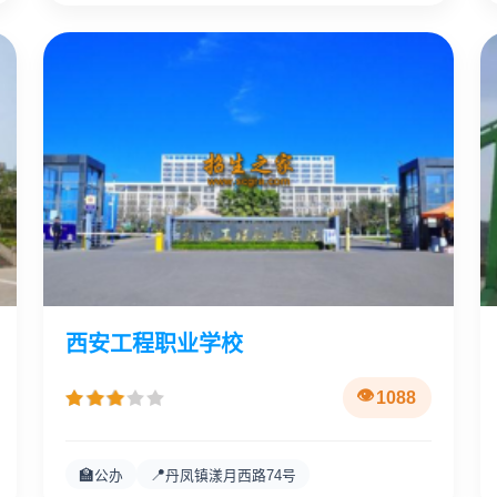
西安工程职业学校
1088
🏫
📍
公办
丹凤镇漾月西路74号