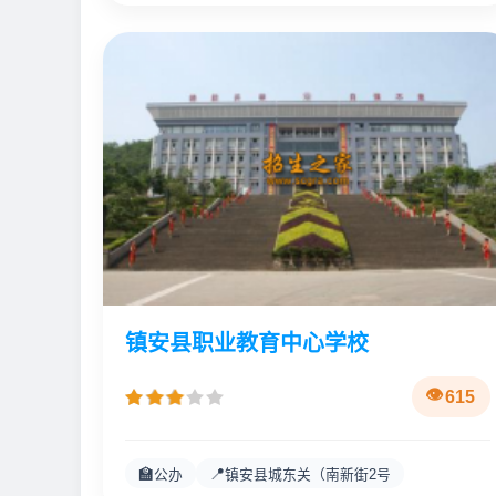
镇安县职业教育中心学校
615
🏫
📍
公办
镇安县城东关（南新街2号