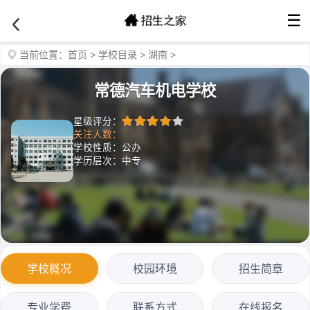
☰
当前位置：
首页
>
学校目录
>
湖南
>
常德汽车机电学校
星级评分：
关注人数：
学校性质：公办
学历层次：中专
学校概况
校园环境
招生简章
专业学费
联系方式
在线报名