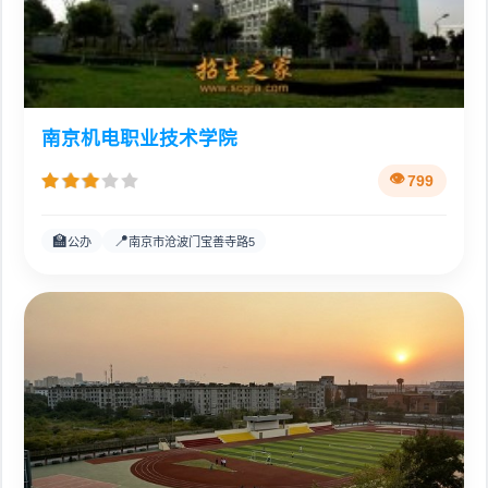
南京机电职业技术学院
799
🏫
📍
公办
南京市沧波门宝善寺路5