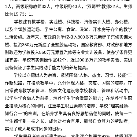
1人，高级职称教师33人，中级职称40人，“双师型”教师22人。生师
比为15.73：1。
学校建有教学楼、实验楼、科技楼、汽修实训大楼、办公楼，
以及全塑胶运动场、学生公寓、食堂、澡堂、开水房等齐全的教学
生活设施。近年来，市政府为学校投入800多万元新建了汽修实训大
楼、投资350万元新建了全塑胶运动场，国家教育部、财政部和地方
财政还为学校投入550万元添置汽修等专业实训设备，使办学条件更
加完善。学校有实训操作室42个，近1200多万元的教学实验、实训
设备保证了学生实践动手能力的培养与提高。
学校以立德树人为宗旨，紧紧围绕“人格、态度、习惯、技能”工
作新思路，在技能教学中，充分体现人格、态度、习惯的培养。在
日常教育教学和管理、校园文化建设等学校教育、管理和活动中，
以学生学会做人为前提，培养学生学会做事的能力；在培养学生职
业技能为核心的同时，注重学生职业素养的培养；学校 “理实融通、
知行合一”的校训，在培养学生具有良好思想品德的同时，使每一个
学生都学到一技之长，成为对社会有用、能够自食其力的劳动者，
实现了成人与成才同步的目标。
学生思品考核达标率为99%，文化课合格率为92%。体质测评