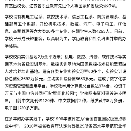
育杰出校长、江苏省职业教育先进个人等国家和省级荣誉称号。
学校设有机电工程系、数控技术系、信息工程系、商贸管理系、基
础部等五个系部，开设机电技术、数控、汽车、电子电工、IT信
息、商贸管理等六大类20多个专业，在籍学生人数4253人。目前，
学校已形成长短兼容，以高职为主，学历教育和社会培训并举的办
学格局。
学校校内实训基地2万余平方米；机电、数控、汽修、软件技术等实
训基地为省级实训基地，数控实训基地为国家数控技术技能型紧缺
人才培养培训基地。建有各类专业实验实习室60多个，实验实训设
备总值近3692万多元，生均实训设备值8683多元。建成了数字化学
习资源管理和应用平台，学校教学用计算机总台数达974台，投资千
万元与中国电信共同打造“智能化校园”；学校图书资料建设进步明
显，目前中文期刊达120种、中文数据库2种，纸质藏书8万多册，
电子图书20多万册。
在多年的办学实践中，学校1996年被评定为“全国首批国家级重点职
业中学”， 2010年被省教育厅认定为首批29所省高水平示范职业学