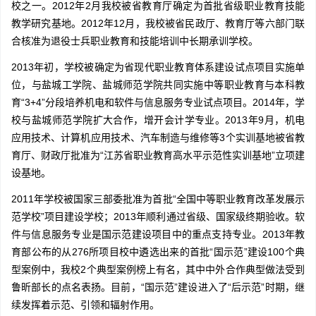
校之一。2012年2月我校被省教育厅确定为首批省级职业教育技能
教学研究基地。2012年12月，我校被省民政厅、教育厅等六部门联
合核准为退役士兵职业教育和技能培训中长期承训学校。
2013年初，学校被确定为省现代职业教育体系建设试点项目实施单
位，与盐城工学院、盐城师范学院共同实施中等职业教育与本科教
育“3+4”分段培养机电和软件与信息服务专业试点项目。2014年，学
校与盐城师范学院扩大合作，增开会计学专业。2013年9月，机电
应用技术、计算机应用技术、汽车制造与维修等3个实训基地被省教
育厅、财政厅批准为“江苏省职业教育高水平示范性实训基地”立项建
设基地。
2011年学校被国家三部委批准为首批“全国中等职业教育改革发展示
范学校”项目建设学校；2013年顺利通过省级、国家级终期验收。软
件与信息服务专业是国示范建设项目中的重点支持专业。2013年教
育部公布的从276所项目校中遴选出来的首批“国示范”建设100个典
型案例中，我校2个典型案例榜上有名，其中中外合作典型做法受到
鲁昕部长的点名表扬。目前，“国示范”建设进入了“后示范”时期，继
续发挥着示范、引领和辐射作用。