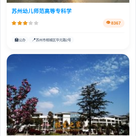
苏州幼儿师范高等专科学
8367
🏫
📍
公办
苏州市相城区华元路2号