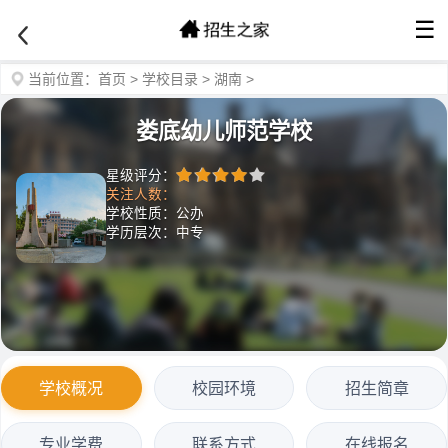
☰
当前位置：
首页
>
学校目录
>
湖南
>
娄底幼儿师范学校
星级评分：
关注人数：
学校性质：公办
学历层次：中专
学校概况
校园环境
招生简章
专业学费
联系方式
在线报名