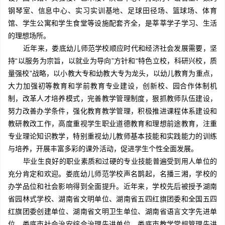
钢琴室、信息中心、实习实训基地、足球田径场、篮球场、体育
馆、学生公寓和学生食堂等设施配套齐全，是莘莘学子学习、生活
的理想场所。
近年来，娄底幼儿师范学校顺应时代和经济社会发展需要，坚
持“以服务为宗旨，以就业为导向”方针和“特色立校，科研兴校，质
量强校”战略，以小教大专和幼教大专为龙头，以幼儿教育为重点，
大力加强初等教育和学前教育专业建设，创新校、园合作体制机
制，改革人才培养模式，完善教学管理制度，狠抓教师队伍建设，
努力改善办学条件，强化教育教学管理，积极推进课程体系建设和
教研教改工作，高度重视学生职业道德教育和理想前途教育，注重
专业理论知识教学，特别重视幼儿教师基本技能和实践能力的训练
与培养，开展丰富多彩的课外活动，促进学生个性全面发展。
毕业生良好的职业素质和过硬的专业技能普遍受到用人单位的
充分肯定和欢迎。娄底幼儿师范学校声名鹊起，名播三湘，学校的
办学品位和社会影响得到全面提升。近年来，学校先后被授予湖南
省园林式学校、湖南省文明单位、湖南省五四红旗团委和全国五四
红旗团委创建单位、湖南省文明卫生单位、湖南省语言文字先进单
位、娄底市社会治安综合治理先进单位、娄底市教学常规管理先进