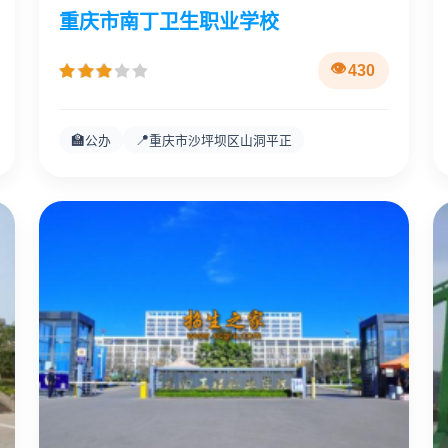
重庆市南丁卫生职业学校
430
🏫
📍
公办
重庆市沙坪坝区山洞平正