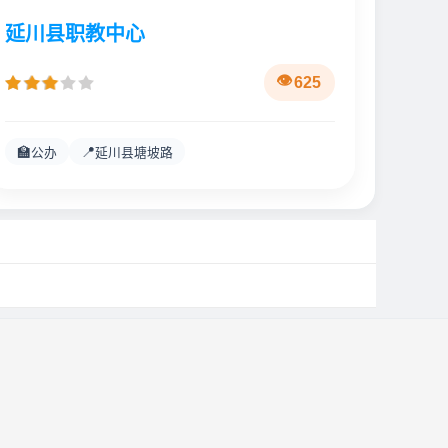
延川县职教中心
625
🏫
📍
公办
延川县塘坡路