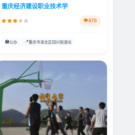
重庆经济建设职业技术学
670
🏫
📍
公办
重庆市渝北区回兴街道长