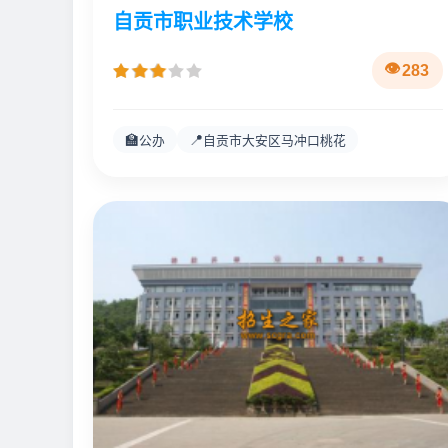
自贡市职业技术学校
283
🏫
📍
公办
自贡市大安区马冲口桃花