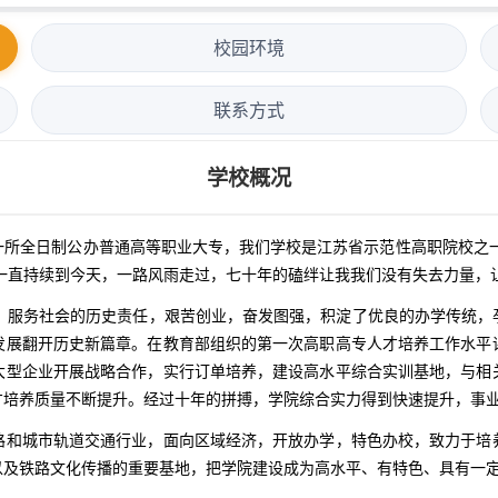
校园环境
联系方式
学校概况
所全日制公办普通高等职业大专，我们学校是江苏省示范性高职院校之一
后一直持续到今天，一路风雨走过，七十年的磕绊让我我们没有失去力量，
路，服务社会的历史责任，艰苦创业，奋发图强，积淀了优良的办学传统，
发展翻开历史新篇章。在教育部组织的第一次高职高专人才培养工作水平
大型企业开展战略合作，实行订单培养，建设高水平综合实训基地，与相
才培养质量不断提升。经过十年的拼搏，学院综合实力得到快速提升，事
路和城市轨道交通行业，面向区域经济，开放办学，特色办校，致力于培
以及铁路文化传播的重要基地，把学院建设成为高水平、有特色、具有一