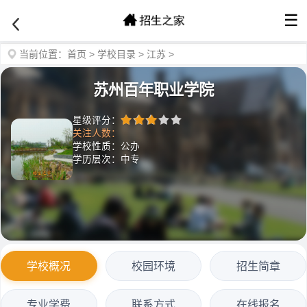
☰
当前位置：
首页
>
学校目录
>
江苏
>
苏州百年职业学院
星级评分：
关注人数：
学校性质：公办
学历层次：中专
学校概况
校园环境
招生简章
专业学费
联系方式
在线报名