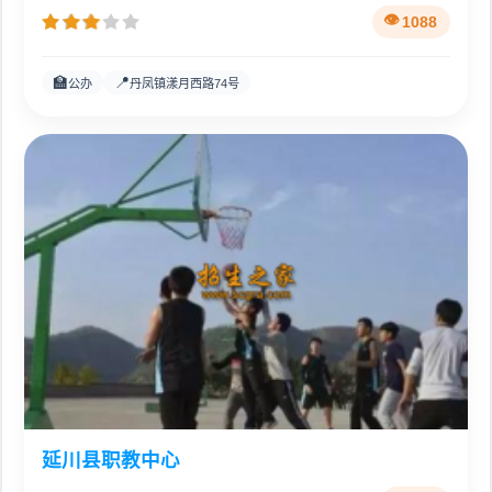
1088
🏫
📍
公办
丹凤镇漾月西路74号
延川县职教中心