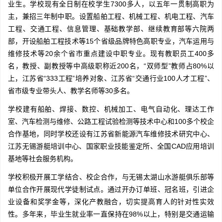
业生。学校现有全日制在校学生7300多人，以五年一贯制高职为
主，兼招三年制中职。设置船舶工程、机械工程、机电工程、汽车
工程、交通工程、信息管理、基础教学部、继续教育部等六院两
部，开设船舶工程技术等15个省级品牌特色高职专业，汽车运用与
维修技术等20余个省市重点建设中职专业。现有教职员工400多
名，教授、副教授等中高级职称近200名，“双师型”教师占80%以
上，江苏省“333工程”培养对象、江苏省“交通行业100人才工程”、
省市级专业带头人、教学名师等30多名。
学校建有船舶、焊接、数控、机械加工、电气自动化、理达工作
室、汽车检测与维修、公路工程试验检测等技术中心和100多个校企
合作基地，同时学校还设有江苏省新能源汽车维修技术研究中心、
江苏无锡游艇培训中心、国家职业技能鉴定所、全国CAD应用培训
基地等社会服务机构。
学校积极开展工学结合、校企合作，与无锡太湖山水游艇俱乐部等
单位合作开展现代学徒制试点。通过开办订单班、冠名班，引进企
业设备和奖学金等，深化产教融合，切实提高育人的针对性实效
性。多年来，毕业生就业率一直保持在98%以上，特别是交通运输