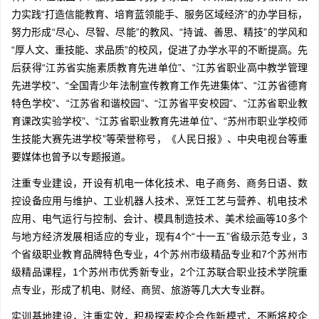
力实践“打造信能教育、培育蓝领能手、服务区域经济”的办学目标，
努力形成“尽心、尽智、尽能”的教风、“持诚、善思、精技”的学风和
“厚人文、重技能、求品质”的校风，促进了办学水平的不断提高。先
后获得“江苏省实施素质教育先进单位”、“江苏省职业高中教学管理
先进学校”、“全国青少年法制宣传教育工作先进集体”、“江苏省德育
特色学校”、“江苏省和谐校园”、“江苏省平安校园”、“江苏省职业教
育课改实验学校”、“江苏省职业教育先进单位”、“苏州市职业学校师
生技能大赛先进学校”等荣誉称号，《人民日报》、中央电视台等重
要媒体也曾予以专题报道。
注重专业建设，开设有机电一体化技术、电子商务、商务日语、数
控设备应用与维护、工业机器人技术、烹饪工艺与营养、机电技术
应用、电气运行与控制、会计、模具制造技术、美术绘画等10多个
与地方经济发展相适应的专业，现有4个“十一五”省级示范专业，3
个省级职业教育品牌特色专业，4个苏州市级精品专业和7个苏州市
级精品课程，1个苏州市优秀新专业，2个江苏联合职业技术学院重
点专业，形成了机电、财经、商贸、旅游等几大大专业群。
实训基地建设，注重实效，积极探索校企合作新模式，不断将校企