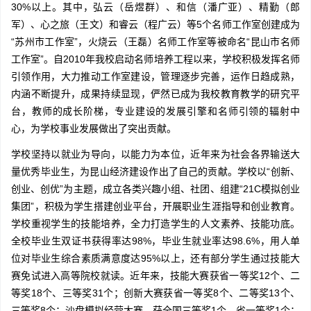
30%以上。其中，弘云（岳煜群）、和信（潘广亚）、精勤（郎
军）、心之旅（王文）和睿云（程广云）等5个名师工作室创建成为
“苏州市工作室”，火烧云（王磊）名师工作室等被命名“昆山市名师
工作室”。自2010年我校启动名师培养工程以来，学校积极发挥名师
引领作用，大力推动工作室建设，管理逐步完善，运作日趋成熟，
内涵不断提升，成果持续显现，俨然已成为我校教育教学的研究平
台，教师的成长阶梯，专业建设的发展引擎和名师引领的辐射中
心，为学校事业发展做出了突出贡献。
学校坚持以就业为导向，以能力为本位，近年来为社会各界输送大
量优秀毕业生，为昆山经济建设作出了自己的贡献。学校以“创新、
创业、创优”为主题，成立各类兴趣小组、社团、组建“21C模拟创业
集团”，积极为学生搭建创业平台，开展职业生涯指导和创业教育。
学校重视学生的技能培养，全力打造学生的人文素养、技能功底。
全校毕业生双证书获得率达98%，毕业生就业率达98.6%，用人单
位对毕业生综合素质满意度达95%以上，还有部分学生通过技能大
赛免试进入高等院校就读。近年来，技能大赛获省一等奖12个、二
等奖18个、三等奖31个；创新大赛获省一等奖8个、二等奖13个、
三等奖8个；沙盘模拟经营大赛，获全国三等奖1个，省一等奖1个；