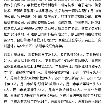
合作引向深入。学校建有现代制造业、机电技术、电子电气、信息
技术、经贸和餐旅等6大实训基地，先后与劳士领汽车配件( 昆山)有
限公司、牧野机床（中国）有限公司、好孩子商贸有限公司、东野
精机有限公司、玫瑰塑胶有限公司、欧尚超市、中国电信、阳澄湖
费尔蒙大酒店等50多家中外企业签订校企合作协议，建立了稳定的
校外实习基地，引进昆山同创科技有限公司、昆山建峰网络技术服
务公司、昆山华凌精密模具有限公司3家企业进驻学校，共建生产实
训基地，与5个省区10多所学校联合办学。
师资力量雄厚， 现有教职员工243人，专任教师206人，专业教师1
24人，高级以上职称87人， 专业教师中 “双师型”教师89人，具有国
家职业资格三级以上证书的112人。学校现有江苏省职业教育领军人
才1个，省级教学名师6人，苏州市名教师3名，苏州市学科带头人6
人，苏州市优秀“双师型”教师6人，苏州市教坛新苗1人，苏州市“双
十佳”1人，昆山市优秀“双师型”教师11人，昆山市学术学科带头人1
4人，昆山市教学能手33人，昆山市教坛新秀41人。一支业务精
湛、素质优良的教师团队已逐步形成。学校注重培养教师的“三创”精
神，学校现有名师工作室14个，总成员达70余人，占教师总人数的