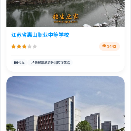
江苏省惠山职业中等学校
1443
🏫
📍
公办
无锡藕塘职教园区钱藕路