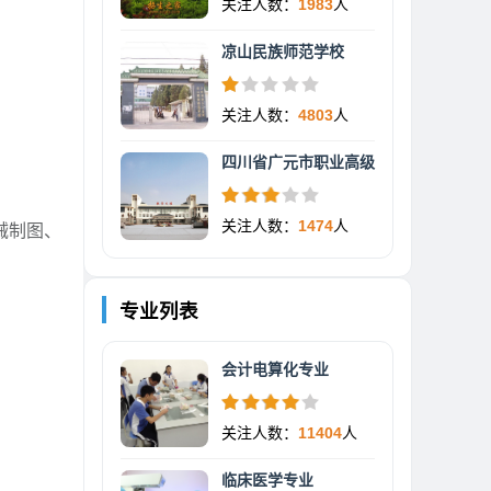
关注人数：
1983
人
凉山民族师范学校
关注人数：
4803
人
四川省广元市职业高级
关注人数：
1474
人
械制图、
专业列表
会计电算化专业
。
关注人数：
11404
人
。
临床医学专业