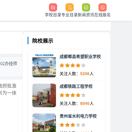
学校目录
专业目录
新闻资讯
在线报名
院校展示
成都郫县希望职业学校
的公办技师
关注人数：
5206
人
政府批准
成都铁路工程学校
训为一体
关注人数：
8040
人
贵州省水利电力学校