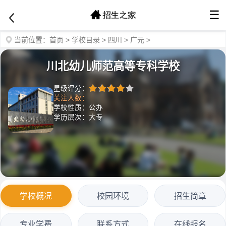
☰
当前位置：
首页
>
学校目录
>
四川
>
广元
>
川北幼儿师范高等专科学校
星级评分：
关注人数：
学校性质：公办
学历层次：大专
学校概况
校园环境
招生简章
专业学费
联系方式
在线报名