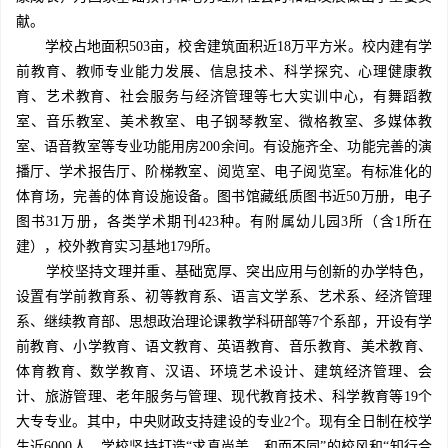
献。
学校占地面积503亩，校舍建筑面积近18万平方米。校内建有学
前教育、教师专业能力发展、信息技术、科学探究、心理健康教
育、艺术教育、社会服务与经济管理等七大实训中心，有舞蹈教
室、音乐教室、美术教室、电子钢琴教室、微格教室、多媒体教
室、语音教室等专业功能用房200余间。有设施齐全、功能完善的演
播厅、学术报告厅、阶梯教室、阅览室、电子阅览室。有标准化的
体育场，完善的体育设施设备。图书馆藏纸质图书近50万册，电子
图书31万册，各类学术期刊423种。有附属幼儿园3所（含1所在
建），校外教育实习基地179所。
学校坚持文理并重、基础宽厚、突出应用与创新的办学特色，
设置有学前教育系、初等教育系、语言文学系、艺术系、经济管理
系、继续教育部、思想政治理论课教学科研部等7个系部，开设有学
前教育、小学教育、语文教育、英语教育、音乐教育、美术教育、
体育教育、数学教育、汉语、环境艺术设计、建筑经济管理、会
计、旅游管理、老年服务与管理、现代教育技术、科学教育等19个
大专专业。其中，中央财政支持建设的专业2个。现有全日制在校学
生近6000人。学校坚持打造“求真尚美、和而不同”的校风和“知行合