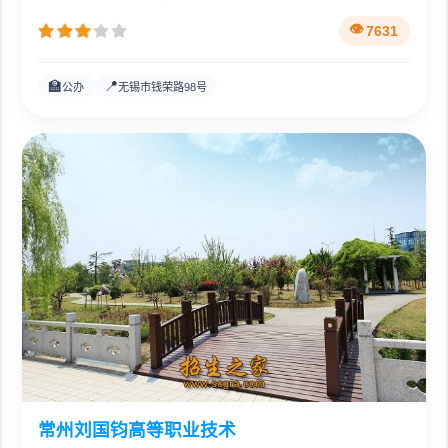
7631
🏫
📍
公办
无锡市钱荣路98号
常州刘国钧高等职业技术