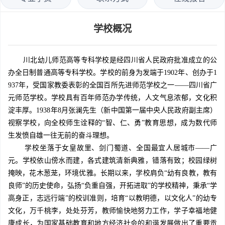
学校概况
川北幼儿师范高等专科学校是经四川省人民政府批准成立的公
办全日制普通高等专科学校。学校的前身为发端于1902年、创办于1
937年，受国家教委表彰的全国百所先进师范学校之一——四川省广
元师范学校。学校具有百年师范办学传统，人文气息浓郁，文化积
淀丰厚。1938年8月张澜先生（新中国第一届中央人民政府副主席）
视察学校，向全校师生诠释的“智、仁、勇”教育思想，成为数代师
生发愤自雄一往无前的奋斗理想。
学校坐落于女皇故里、剑门蜀道、全国最宜人居城市——广
元。学校依山傍水而建，各式建筑清新典雅，错落有致；校园绿树
掩映，花木葱茏，环境优雅。长期以来，学校肩负“幼有良教，教有
良师”的历史使命，弘扬“负重自强，开拓进取”的学校精神，秉承“学
高身正，志远行端”的校训准则，培育“以教明德，以文化人”的幼专
文化，万千桃李，处处芬芳，教师愉快地努力工作，学子幸福地健
康成长，为国家基础教育和地方经济社会的和谐发展做出了重要贡