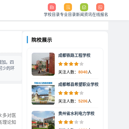
学校目录
专业目录
新闻资讯
在线报名
院校展示
成都铁路工程学校
增加。四
可少的环
关注人数：
8040
人
成都郫县希望职业学校
关注人数：
5206
人
贵州省水利电力学校
众多对医
高理论知