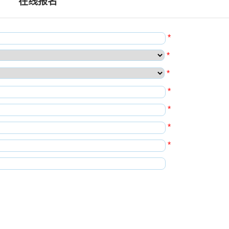
在线报名
*
*
*
*
*
*
*