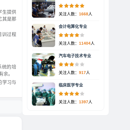
学生提供
关注人数：
1668
人
尤其是那
会计电算化专业
培训过程
关注人数：
11404
人
汽车电子技术专业
系统的培
关注人数：
917
人
有余。
的学习与
临床医学专业
关注人数：
1397
人