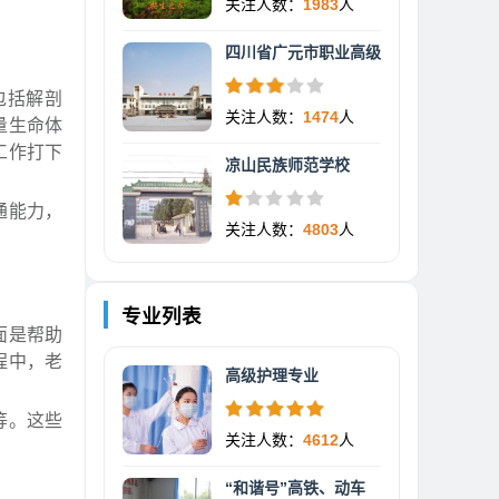
关注人数：
1983
人
四川省广元市职业高级
包括解剖
关注人数：
1474
人
量生命体
工作打下
凉山民族师范学校
通能力，
关注人数：
4803
人
专业列表
面是帮助
程中，老
高级护理专业
等。这些
关注人数：
4612
人
“和谐号”高铁、动车