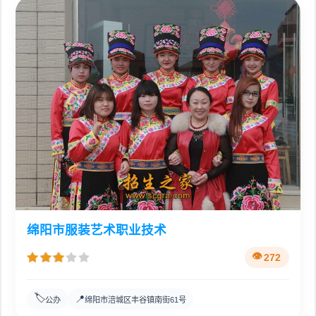
绵阳市服装艺术职业技术
272
🏷️
📍
公办
绵阳市涪城区丰谷镇南街61号