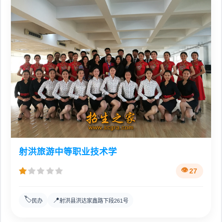
射洪旅游中等职业技术学
27
🏷️
📍
民办
射洪县洪达家鑫路下段261号