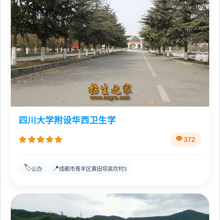
四川大学附设华西卫生学
372
🏷️
📍
公办
成都市青羊区黄田坝高坎村3