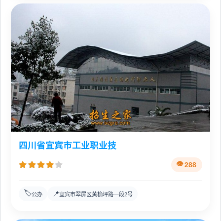
四川省宜宾市工业职业技
288
🏷️
📍
公办
宜宾市翠屏区黄桷坪路一段2号