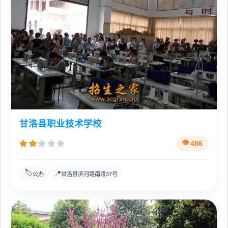
甘洛县职业技术学校
486
🏷️
📍
公办
甘洛县滨河路南段37号