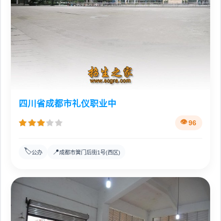
四川省成都市礼仪职业中
96
🏷️
📍
公办
成都市簧门后街1号(西区)