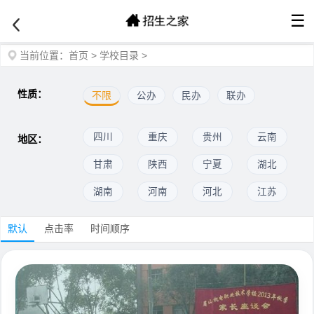
☰
当前位置：
首页
>
学校目录
>
性质：
不限
公办
民办
联办
四川
重庆
贵州
云南
地区：
甘肃
陕西
宁夏
湖北
湖南
河南
河北
江苏
默认
点击率
时间顺序