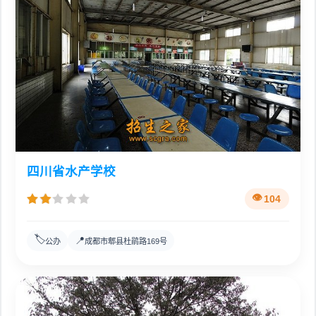
四川省水产学校
104
🏷️
📍
公办
成都市郫县杜鹃路169号