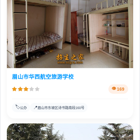
眉山市华西航空旅游学校
169
🏷️
📍
公办
眉山市东坡区诗书路南段160号