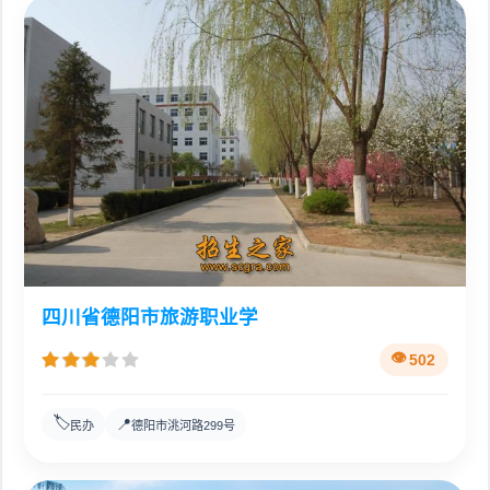
四川省德阳市旅游职业学
502
🏷️
📍
民办
德阳市洮河路299号