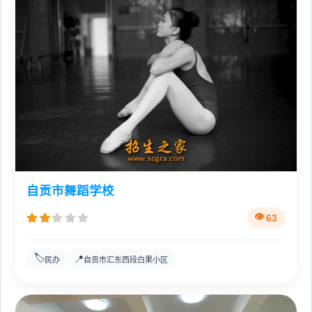
自贡市舞蹈学校
63
🏷️
📍
民办
自贡市汇东西段白果小区