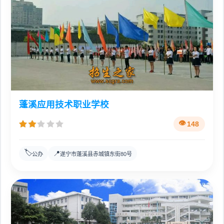
蓬溪应用技术职业学校
148
🏷️
📍
公办
遂宁市蓬溪县赤城镇东街80号