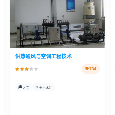
供热通风与空调工程技术
734
🎓
📂
大专
土木水利