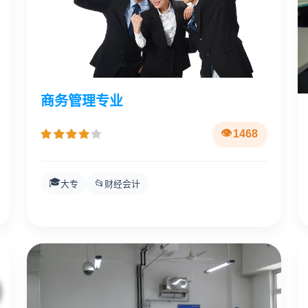
商务管理专业
1468
🎓
📂
大专
财经会计