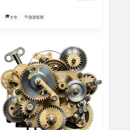
🎓
📂
大专
旅游管理