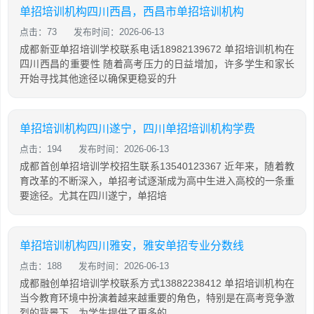
单招培训机构四川西昌，西昌市单招培训机构
点击：73
发布时间：2026-06-13
成都新亚单招培训学校联系电话18982139672 单招培训机构在
四川西昌的重要性 随着高考压力的日益增加，许多学生和家长
开始寻找其他途径以确保更稳妥的升
单招培训机构四川遂宁，四川单招培训机构学费
点击：194
发布时间：2026-06-13
成都首创单招培训学校招生联系13540123367 近年来，随着教
育改革的不断深入，单招考试逐渐成为高中生进入高校的一条重
要途径。尤其在四川遂宁，单招培
单招培训机构四川雅安，雅安单招专业分数线
点击：188
发布时间：2026-06-13
成都融创单招培训学校联系方式13882238412 单招培训机构在
当今教育环境中扮演着越来越重要的角色，特别是在高考竞争激
烈的背景下，为学生提供了更多的