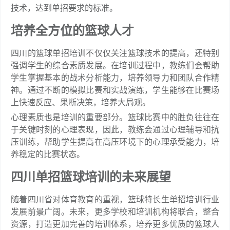
技术，达到单招要求的标准。
培养全方位的篮球人才
四川的篮球单招培训不仅仅关注篮球技术的提高，还特别
强调学生的综合素质发展。在培训过程中，教练们会帮助
学生掌握基本的战术分析能力，培养领导力和团队合作精
神。通过不断的模拟比赛和实战演练，学生能够在比赛场
上快速反应、果断决策，培养大局观。
心理素质也是培训的重要部分。篮球比赛中的胜负往往在
于关键时刻的心理表现，因此，教练会通过心理辅导和抗
压训练，帮助学生提高在高压环境下的心理承受能力，培
养稳定的比赛状态。
四川单招篮球培训的未来展望
随着四川省对体育教育的重视，篮球特长生单招培训行业
发展前景广阔。未来，更多学校和培训机构将联合，整合
资源，打造更加完善的培训体系，培养更多优质的篮球人