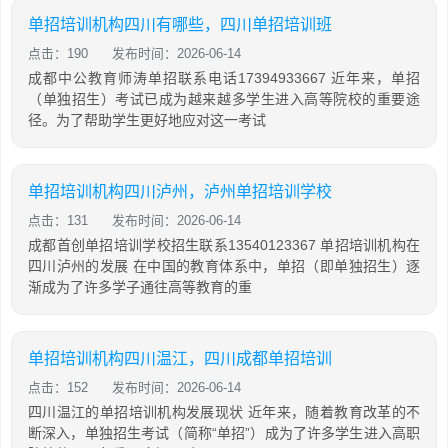
单招培训机构四川有哪些，四川单招培训班
点击：190
发布时间：2026-06-14
成都中公教育师涛单招联系电话17394933667 近年来，单招
（单独招生）考试已成为越来越多学生进入高等院校的重要途
径。为了帮助学生更好地应对这一考试
单招培训机构四川泸州，泸州单招培训学校
点击：131
发布时间：2026-06-14
成都首创单招培训学校招生联系13540123367 单招培训机构在
四川泸州的发展 在中国的教育体系中，单招（即单独招生）逐
渐成为了许多学子通往高等教育的重
单招培训机构四川温江，四川成都单招培训
点击：152
发布时间：2026-06-14
四川温江的单招培训机构发展现状 近年来，随着教育改革的不
断深入，单独招生考试（简称“单招”）成为了许多学生进入高职