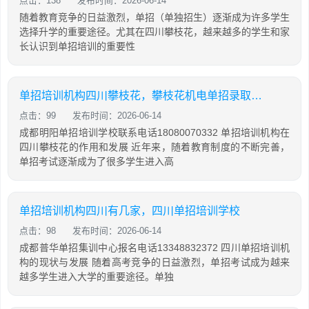
点击：138
发布时间：2026-06-14
随着教育竞争的日益激烈，单招（单独招生）逐渐成为许多学生
选择升学的重要途径。尤其在四川攀枝花，越来越多的学生和家
长认识到单招培训的重要性
单招培训机构四川攀枝花，攀枝花机电单招录取查询
点击：99
发布时间：2026-06-14
成都明阳单招培训学校联系电话18080070332 单招培训机构在
四川攀枝花的作用和发展 近年来，随着教育制度的不断完善，
单招考试逐渐成为了很多学生进入高
单招培训机构四川有几家，四川单招培训学校
点击：98
发布时间：2026-06-14
成都普华单招集训中心报名电话13348832372 四川单招培训机
构的现状与发展 随着高考竞争的日益激烈，单招考试成为越来
越多学生进入大学的重要途径。单独