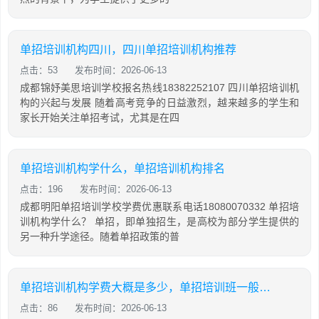
单招培训机构四川，四川单招培训机构推荐
点击：53
发布时间：2026-06-13
成都锦妤美思培训学校报名热线18382252107 四川单招培训机
构的兴起与发展 随着高考竞争的日益激烈，越来越多的学生和
家长开始关注单招考试，尤其是在四
单招培训机构学什么，单招培训机构排名
点击：196
发布时间：2026-06-13
成都明阳单招培训学校学费优惠联系电话18080070332 单招培
训机构学什么？ 单招，即单独招生，是高校为部分学生提供的
另一种升学途径。随着单招政策的普
单招培训机构学费大概是多少，单招培训班一般多少钱
点击：86
发布时间：2026-06-13