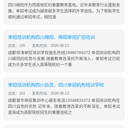
四川绵阳作为西南地区的重要教育基地，近年来教育行业蓬勃发
展，单招考试成为越来越多学生选择的升学途径。为了帮助学生
顺利通过单招考试，绵阳涌
单招培训机构四川绵阳，绵阳单招扩招培训
点击：145
发布时间：2026-06-13
成都师涛单招培训学校报名热线18980784372 单招培训机构四
川绵阳的优势与发展 随着教育改革的不断深入，单招考试已经
成为许多学生进入高等院校的一个重
单招培训机构四川自贡，四川单招机构培训学校
点击：191
发布时间：2026-06-13
成都普华单招集训中心报名电话13348832372 单招培训机构在
四川自贡的优势 近年来，随着教育改革的不断深化，单招考试
逐渐成为高职院校招生的重要途径之