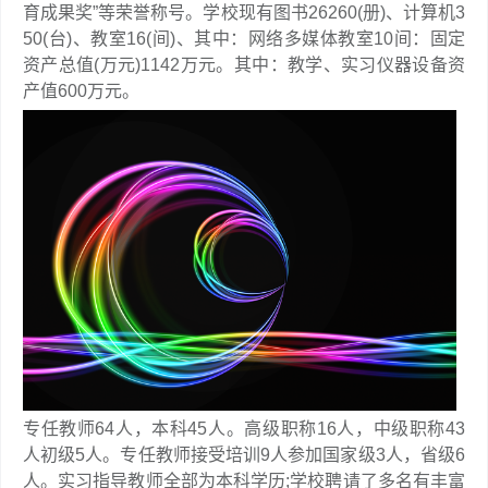
育成果奖”等荣誉称号。学校现有图书26260(册)、计算机3
50(台)、教室16(间)、其中：网络多媒体教室10间：固定
资产总值(万元)1142万元。其中：教学、实习仪器设备资
产值600万元。
专任教师64人，本科45人。高级职称16人，中级职称43
人初级5人。专任教师接受培训9人参加国家级3人，省级6
人。实习指导教师全部为本科学历;学校聘请了多名有丰富