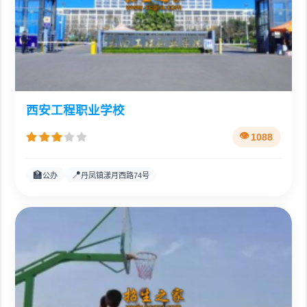
西安工程职业学校
1088
🏫
📍
公办
丹凤镇漾月西路74号