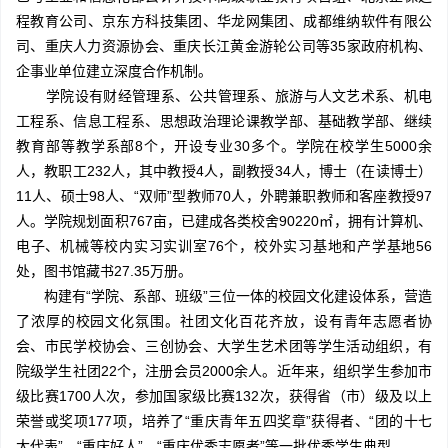
程教育公司、京东方科技集团、华龙网集团、成都维纳软件有限公
司、重庆人力资源协会、重庆长江黄金游轮公司等35家政府机构、
企事业单位建立深度合作机制。
学院设有财经管理系、公共管理系、旅游与人文艺术系、机电
工程系、信息工程系、思想政治理论课教学部、基础教学部、继续
教育部等教学系部8个，开设专业30多个。学院在校学生5000余
人，教职工232人，其中教授4人，副教授34人，博士（在读博士）
11人、硕士98人、“双师”型教师70人，外聘兼职教师和客座教授97
人。学院规划面积767亩，已建成各类校舍90220㎡，拥有计算机、
电子、机械等校内实习实训室76个，校外实习基地和产学基地56
处，图书馆藏书27.35万册。
构建有“学院、系部、班级”三位一体的校园文化建设体系，营造
了浓厚的校园文化氛围。社团文化百花齐放，设有青年志愿者协
会、市民学校协会、三创协会、大学生艺术团等学生活动组织，有
院级学生社团22个，注册会员2000余人。近年来，组织学生参加市
级比赛1700人次，参加国家级比赛132次，获得省（市）级及以上
荣誉或奖项177项，培养了“重庆青年五四奖章”获得者、“团的十七
大代表”、“重庆好人”、“重庆优秀志愿者”等一批优秀学生典型。