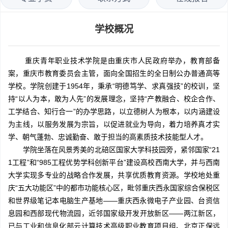
学校概况
重庆青年职业技术学院是由重庆市人民政府举办，教育部备
案，重庆市教育委员会主管，面向全国招生的全日制公办普通高等
学校。学院创建于1954年，秉承“明德笃学、求真强技”的校训，坚
持“以人为本，敢为人先”的发展理念，坚持“产教融合、校企合作、
工学结合、知行合一”的办学思路，以立德树人为根本，以内涵建设
为主线，以服务发展为宗旨，以促进就业为导向，着力培养真才实
学、朝气蓬勃、忠诚勤奋、敢于担当的高素质技术技能型人才。
学院坐落在风景秀美的北碚区国家大学科技园旁，紧邻国家“21
1工程”和“985工程优势学科创新平台”建设高校西南大学，并与西南
大学实现多专业的战略合作发展，共享优质教育资源。学校地处重
庆“五大功能区”中的都市功能核心区，毗邻重庆西永国家综合保税区
和世界级笔记本电脑生产基地——重庆西永微电子产业园、台资信
息园和西部现代物流园，近邻国家级开发开放新区——两江新区，
已与工业和信息化部云计算技术高级职业教育项目组、北京正保远