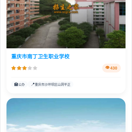
重庆市南丁卫生职业学校
430
🏫
📍
公办
重庆市沙坪坝区山洞平正