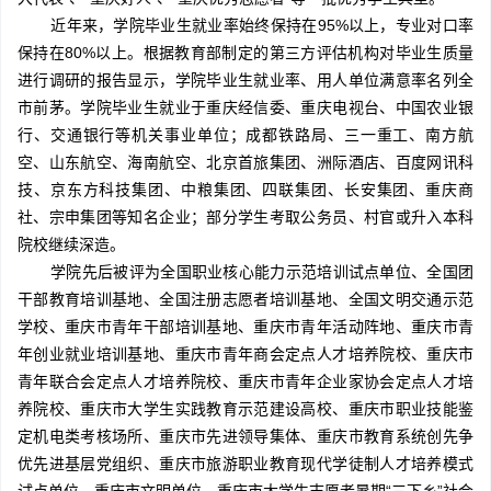
近年来，学院毕业生就业率始终保持在95%以上，专业对口率
保持在80%以上。根据教育部制定的第三方评估机构对毕业生质量
进行调研的报告显示，学院毕业生就业率、用人单位满意率名列全
市前茅。学院毕业生就业于重庆经信委、重庆电视台、中国农业银
行、交通银行等机关事业单位；成都铁路局、三一重工、南方航
空、山东航空、海南航空、北京首旅集团、洲际酒店、百度网讯科
技、京东方科技集团、中粮集团、四联集团、长安集团、重庆商
社、宗申集团等知名企业；部分学生考取公务员、村官或升入本科
院校继续深造。
学院先后被评为全国职业核心能力示范培训试点单位、全国团
干部教育培训基地、全国注册志愿者培训基地、全国文明交通示范
学校、重庆市青年干部培训基地、重庆市青年活动阵地、重庆市青
年创业就业培训基地、重庆市青年商会定点人才培养院校、重庆市
青年联合会定点人才培养院校、重庆市青年企业家协会定点人才培
养院校、重庆市大学生实践教育示范建设高校、重庆市职业技能鉴
定机电类考核场所、重庆市先进领导集体、重庆市教育系统创先争
优先进基层党组织、重庆市旅游职业教育现代学徒制人才培养模式