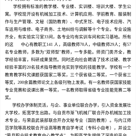
学校拥有标准的教学楼、专业楼、实训楼、培训大楼、学生公
寓。学校现开设有机械加工技术、计算机应用、学前教育、服装制
作与生产管理、文秘（国防教育）、中式烹饪、电子技术应用、汽
车运用与维修、电子商务、土地纠纷与调解等十个专业。专业设施
齐全，有实验实习室33间，各专业均有实训车间和实习基地。所有
的这
中心有教职工141 人，高级教师70人，中级教师29人；有57
名专业教师，多数为“双师型”教师，一专多能。师资门类齐全，教
学经验丰富，科研成果斐然。同时还向社会聘请了技术过硬、教学
经验丰富的20名技术指导教师充实到学校的技能教学。学校有一个
教育教学科究课题获国家二等奖，三个获省级二等奖，一个获省三
等奖，200余篇教师论文上各级刊物上发表。有一名教师获国家技能
专业竞赛和说课比赛一等奖，一名教师取得省级专业技能竞赛二等
奖。
学校办学体制灵活，与企、事业单位联合办学，引入资金发展壮
大学校，拓宽学生出路。与自贡市渐飞机械厂联合开办机械加工技
术专业，与荣县武装部联合开办文秘专业（国防教育）。与内江师
范学院等高校联合开设高等教育自学考试（专科小自考），并设立
“荣县职业技术教育中心教学点”，为职高学生提供了深造的平台。