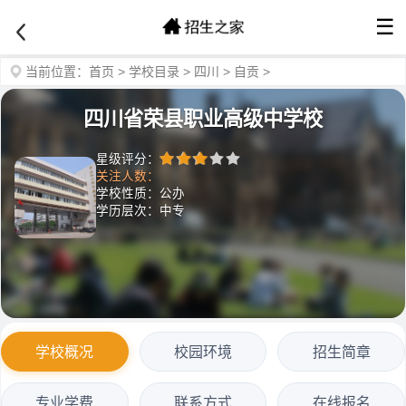
☰
当前位置：
首页
>
学校目录
>
四川
>
自贡
>
四川省荣县职业高级中学校
星级评分：
关注人数：
学校性质：公办
学历层次：中专
学校概况
校园环境
招生简章
专业学费
联系方式
在线报名