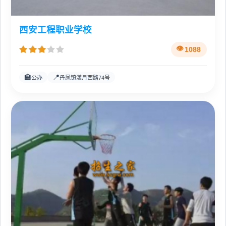
西安工程职业学校
1088
🏫
📍
公办
丹凤镇漾月西路74号