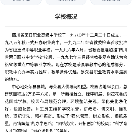
学校概况
四川省荣县职业高级中学校于一九八O年十二月三十日成立，一
九八五年秋正式开办职业高中，一九九二年经省教委检查验收批准
为省级重点中等职业学校，一九九六年六月，省教委批准加挂“四川
省荣县职业中专学校”校牌，一九九七年三月经省教委复查确认为合
格省级重点中等职业学校。现在学校是荣县职教中心的组成部分，
职教中心办学实力雄厚，教学条件优越，是荣县职业教育水平最高
的地方。
中心地处荣县县城，与荣县大佛隔河相望。校园占地64余亩，总
建筑面积达2万多平方米，是一所新楼耸立、绿坪铺展、树茂花香的
花园式学校。校园布局规范合理，环境整洁美观，绿化美化净化
好，设施配套。师生员工维护学校荣誉，讲政治、讲文明、懂礼
貌，遵纪守法，精神振奋。形成了“强化管理，树立形象，狠抓质
量，再铸辉煌”的办学思路；“团结务实，开拓创新”的校风；“科学育
人才”的教风；“潜心求知识”的学风。