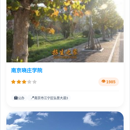
南京晓庄学院
1985
🏫
📍
公办
南京市江宁区弘景大道3