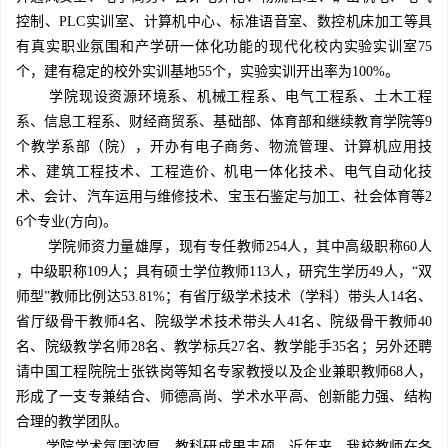
控制、PLC实训室、计算机中心、标准语音室、数控机床加工等具
有真实职业氛围和产学研一体化功能的现代化校内实验实训室75
个，建有稳定的校外实训基地55个，实验实训开出率为100%。
学院现设资源环境系、机械工程系、电气工程系、土木工程
系、信息工程系、财经商贸系、基础部、体育部和继续教育学院等9
个教学系部（院），开办有电子商务、物流管理、计算机应用技
术、建筑工程技术、工程造价、机电一体化技术、电气自动化技
术、会计、汽车运用与维修技术、宝玉石鉴定与加工、社会体育等2
6个专业(方向)。
学院师资力量雄厚，现有专任教师254人，其中高级职称60人
，中级职称109人；具有硕士学位教师113人，研究生学历49人，“双
师型”教师比例达53.81%；有省厅级学术技术（学科）带头人14名、
省厅级骨干教师4名、院级学术技术带头人41名、院级骨干教师40
名、院级教学名师28名、教学标兵27名、教学能手35名；另外还聘
请中国工程院院士张铁岗等知名专家教授以及企业兼职教师68人，
形成了一支专兼结合、师德高尚、学术水平高、创新能力强、结构
合理的教学团队。
学院学术氛围浓厚，教科研成果丰硕。近年来，我校教师在各