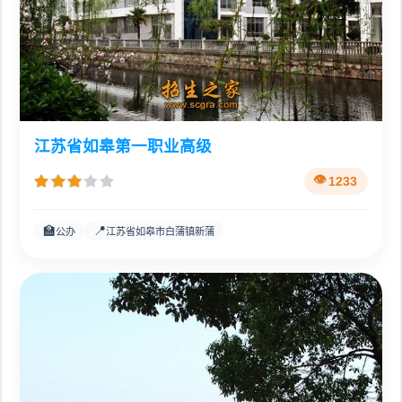
江苏省如皋第一职业高级
1233
🏫
📍
公办
江苏省如皋市白蒲镇新蒲