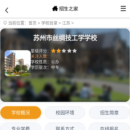
☰
当前位置：
首页
>
学校目录
>
江苏
>
苏州市丝绸技工学学校
星级评分：
关注人数：
学校性质：公办
学历层次：中专
学校概况
校园环境
招生简章
专业学费
联系方式
在线报名