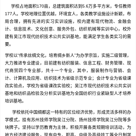
学校占地面积170亩，总建筑面积达到5.6万多平方米，专任教师
177人。学校地理位置优越，环境宜人，各类教学设施设计新颖，布
局合理，拥有先进的实习实训设施，校内建有现代物流、金融会
计、信息技术、文化创意、服务外包、纺织机械等实训中心，校外
建有吴江市现代纺织技术公共实训基地，能满足学生各类实习的需
要。
学校以“传承丝绸文化，培育绸乡新人”为办学宗旨，实施二级管理，
大力推进专业建设，目前建有纺织服装、信息工程、财务管理、现
代商贸四个专业部，共十一个专业，其中，服装制作与营销、会
计、计算机及应用、纺织技术为省级示范专业；会计专业为省级课
改实验点，学校为省级课改实验校；吴江市现代纺织技术公共实训
基地和纺织品检验及分析实训基地为全国纺织行业紧缺型人才培养
培训基地。
学校依托中国绸都这一特有的区位经济优势，形成灵活多样的办
学模式，挂有苏州技师学院吴江分院、扬州技师学院吴江分院等多
块牌子。坚持以学历教育为主体，积极开展各类短期培训活动，为
地方经济建设服务，现有中专、职高、中级及高级技工等全日制学