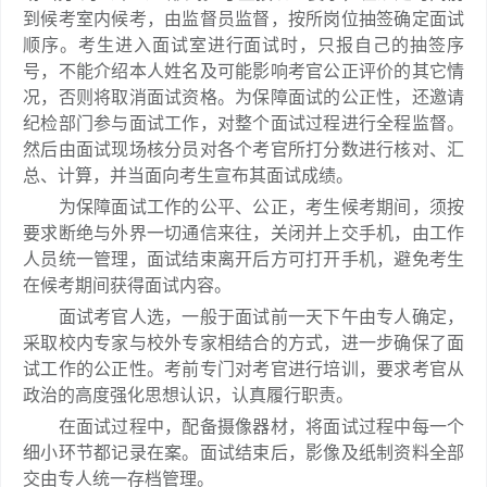
到候考室内候考，由监督员监督，按所岗位抽签确定面试
顺序。考生进入面试室进行面试时，只报自己的抽签序
号，不能介绍本人姓名及可能影响考官公正评价的其它情
况，否则将取消面试资格。为保障面试的公正性，还邀请
纪检部门参与面试工作，对整个面试过程进行全程监督。
然后由面试现场核分员对各个考官所打分数进行核对、汇
总、计算，并当面向考生宣布其面试成绩。
为保障面试工作的公平、公正，考生候考期间，须按
要求断绝与外界一切通信来往，关闭并上交手机，由工作
人员统一管理，面试结束离开后方可打开手机，避免考生
在候考期间获得面试内容。
面试考官人选，一般于面试前一天下午由专人确定，
采取校内专家与校外专家相结合的方式，进一步确保了面
试工作的公正性。考前专门对考官进行培训，要求考官从
政治的高度强化思想认识，认真履行职责。
在面试过程中，配备摄像器材，将面试过程中每一个
细小环节都记录在案。面试结束后，影像及纸制资料全部
交由专人统一存档管理。