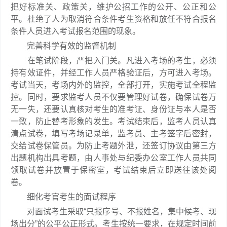
把好标准关、政策关，维护公招工作的公开、公正和公
平。杜绝了人为取消符合条件考生资格和放任不符合报名
条件人员进入考试报名范围的现象。
完善科学有效的监督机制
在笔试阶段，严把入门关。凡进入考场的考生，必须
持有效证件，并经工作人员严格验证后，方可进入考场。
考试当天，考场内外的监控，全部打开，实施考试全程监
控。同时，要求监考人员不仅要管理好试卷，确保试卷万
无一失，还要认真核对考生的准考证、身份证与本人是否
一致，防止替考形象的发生。考试结束后，监考人员认真
清点试卷，填写考场记录单，监考员、主考签字后密封，
交给试卷保管员。为防止考题外泄，还签订协议由第三方
出题机构出具考题，由人事处与纪委办公室工作人员共同
领取试卷并放置于保密室，考试结束后立即送往该处阅
卷。
细化考官考生的面试程序
对面试考生采取“只报序号、不报姓名，集中候考、现
场出分”的公平公正形式。考生按统一要求，在规定时间前