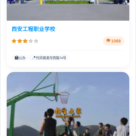
西安工程职业学校
1088
🏫
📍
公办
丹凤镇漾月西路74号