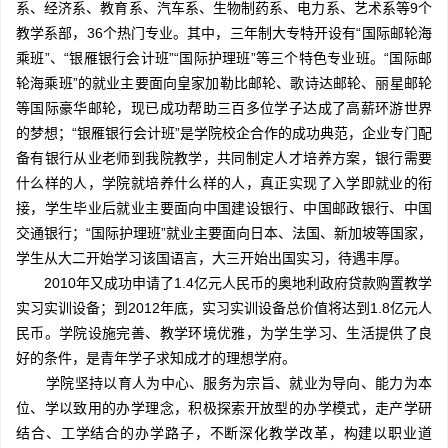
系、经济系、教育系、汽车系、生物制药系、电力系、艺术系等9个
教学系部，36个热门专业。其中，三年制大专特开设有“国际邮轮海
乘班”、“银雁银行会计班”“国际护理班”等三个特色专业班。“国际邮
轮海乘班”的就业主要面向皇家加勒比邮轮、歌诗达邮轮、丽星邮轮
等国际豪华邮轮，现已成功帮助三百多位学子达成了高薪环游世界
的梦想；“银雁银行会计班”是学院校企合作的成功典范，企业专门配
备有银行从业老师到我院教学，共同制定人才培养方案，银行需要
什么样的人，学院就培养什么样的人，真正实现了入学即就业的衔
接，学生毕业后就业主要面向中国建设银行、中国邮政银行、中国
交通银行；“国际护理班”就业主要面向日本、法国、新加坡等国家，
学生从大二开始学习该国语言，大三开始出国实习，待遇丰厚。
2010年又成功申请了1.4亿元人民币的奥地利政府贷款购置教学
实习实训设备；到2012年底，实习实训设备总价值将达到1.8亿元人
民币。学院设施完善、教学环境优雅，为学生学习、生活提供了良
好的条件，是青年学子求知成才的理想学府。
学院坚持以育人为中心、服务为宗旨、就业为导向、能力为本
位、学以致用的办学理念，积极探索开放型的办学模式，走产学研
结合、工学结合的办学路子，不断深化教学改革，构建以职业道